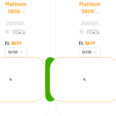
Platinum
Platinum
580R -
580R -
Corsa
Corsa
21x10.5ET:
21x10.5ET:
Black
Black
30
30
(SET)
(SET)
Fr.
Fr.
2499 kr
2499 kr
Köp
Nu