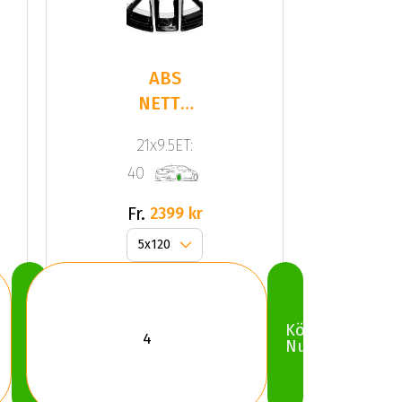
ABS
NETTO
GPX
21x9.5ET:
Gloss
40
Black /
Polish
Fr.
2399 kr
Köp
Köp
Nu
Nu