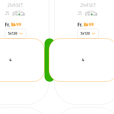
Corsa
Corsa
21x9.5ET:
21x9.5ET:
Black
Black
25
25
(SET)
(SET)
Fr.
Fr.
2499 kr
2499 kr
Köp
Nu