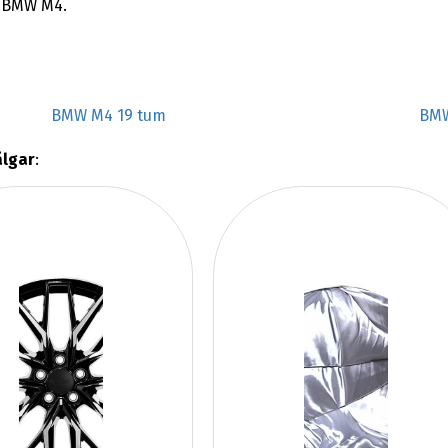
in BMW M4.
BMW M4 19 tum
BMW
älgar
: