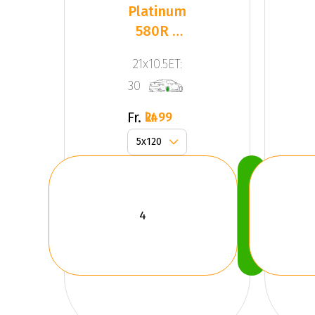
Platinum
580R -
Corsa
21x10.5ET:
Black
30
(SET)
Fr.
2499 kr
Köp
Nu