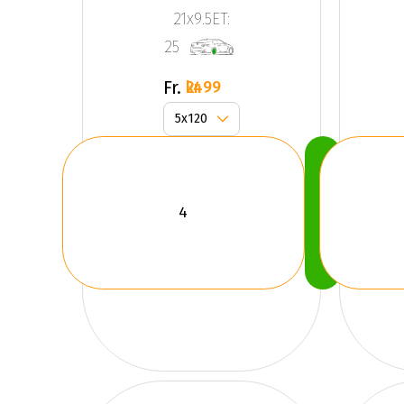
Corsa
21x9.5ET:
Black
25
(SET)
Fr.
2499 kr
Köp
Nu