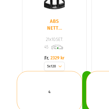
ABS
NETTO
GPX
21x10.5ET:
Gloss
45
Black
Fr.
2329 kr
Köp
Nu