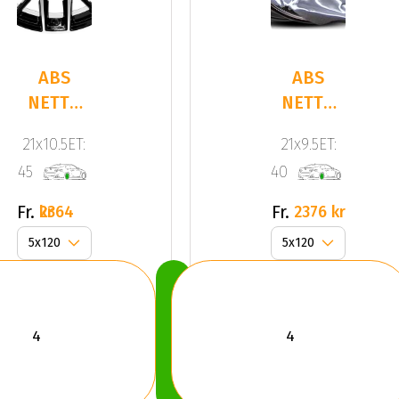
ABS
ABS
NETTO
NETTO
GPX
GPX
21x10.5ET:
21x9.5ET:
Gloss
GLOSS
45
40
Black /
BLACK
Polish
Fr.
Fr.
2364 kr
2376 kr
Köp
Nu