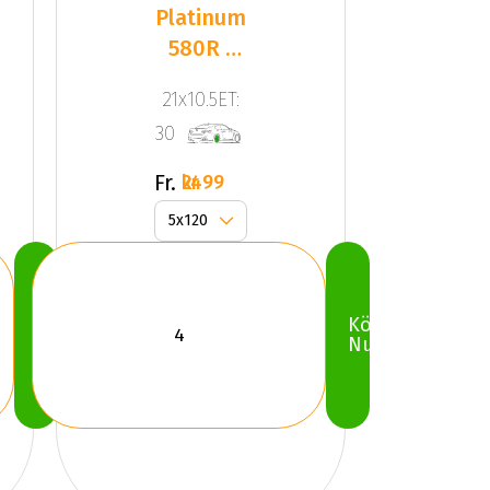
Platinum
580R -
Corsa
21x10.5ET:
Black
30
(SET)
Fr.
2499 kr
Köp
Köp
Nu
Nu