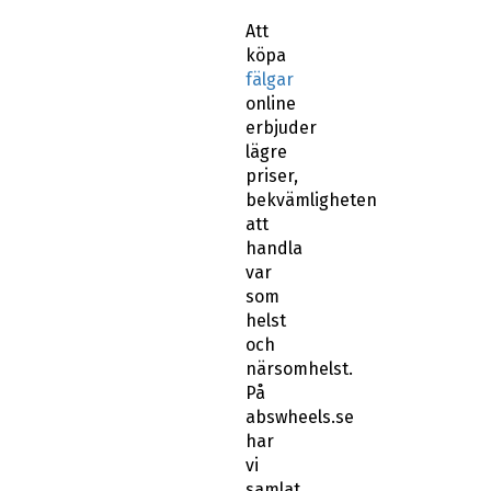
Att
köpa
fälgar
online
erbjuder
lägre
priser,
bekvämligheten
att
handla
var
som
helst
och
närsomhelst.
På
abswheels.se
har
vi
samlat