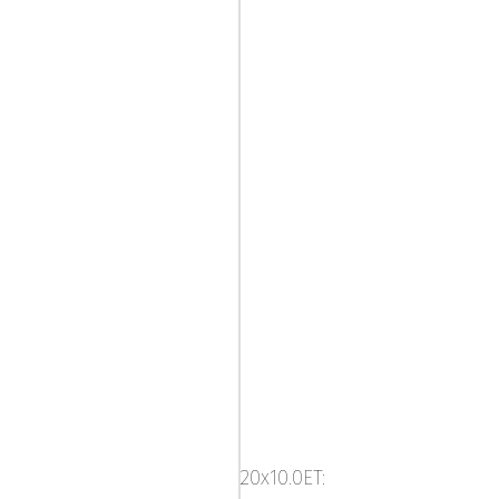
ABS
NETTO
GP6Gloss
20x10.0ET:
Black