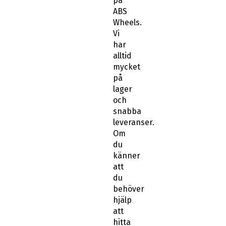
på
ABS
Wheels.
Vi
har
alltid
mycket
på
lager
och
snabba
leveranser.
Om
du
känner
att
du
behöver
hjälp
att
hitta