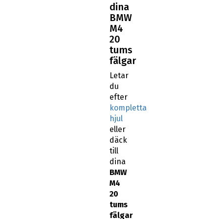
dina
BMW
M4
20
tums
fälgar
Letar
du
efter
kompletta
hjul
eller
däck
till
dina
BMW
M4
20
tums
fälgar