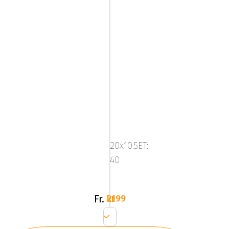
ABS
F16
BRONZE
20x10.5ET:
TINT
40
TESLA
M
Y
Fr.
2199 kr