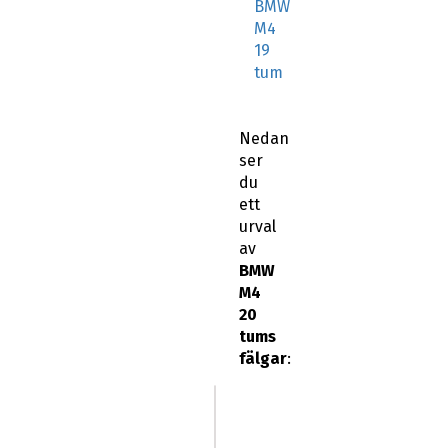
BMW
M4
19
tum
Nedan
ser
du
ett
urval
av
BMW
M4
20
tums
fälgar
: