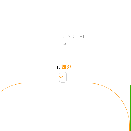
ABS
NETTO
GP6Gloss
20x10.0ET:
Black
35
Fr.
2137 kr