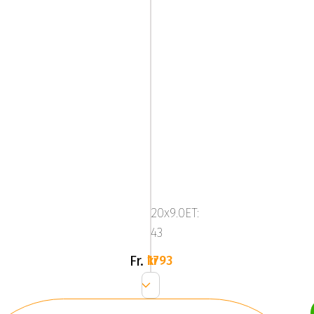
ALUTEC
W10
Dull
20x9.0ET:
Black
43
/
Polished
Fr.
1793 kr