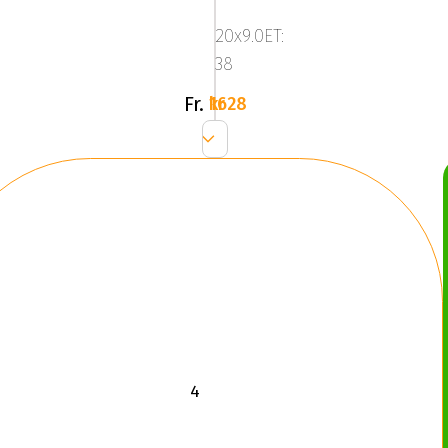
Dark
20x9.0ET:
Silver
38
Fr.
1628 kr