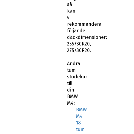
så
kan
vi
rekommendera
följande
däckdimensioner:
255/30R20,
275/30R20.
Andra
tum
storlekar
till
din
BMW
M4:
BMW
M4
18
tum