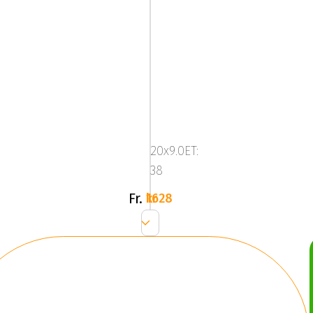
Mega
Zenith
Dark
20x9.0ET:
Silver
38
Fr.
1628 kr