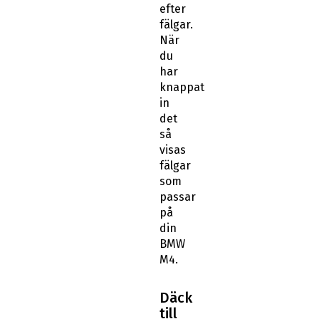
efter
fälgar.
När
du
har
knappat
in
det
så
visas
fälgar
som
passar
på
din
BMW
M4.
Däck
till