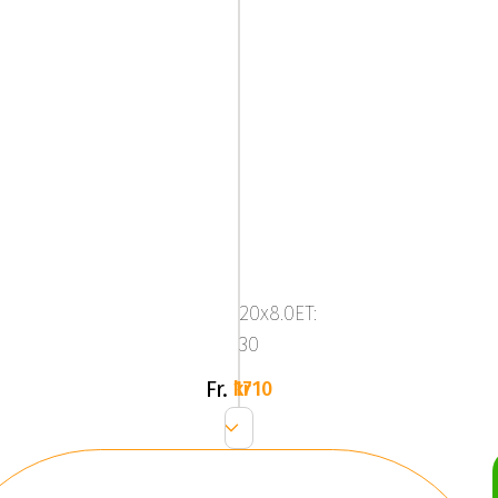
Mega
Zenith
Dark
20x8.0ET:
Silver
30
Fr.
1710 kr