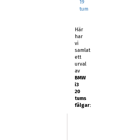
19
tum
Här
har
vi
samlat
ett
urval
av
BMW
i3
20
tums
fälgar
: