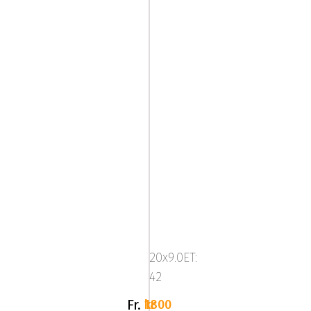
Mega
Zenith
Anthracite
20x9.0ET:
Grey
42
Fr.
1800 kr