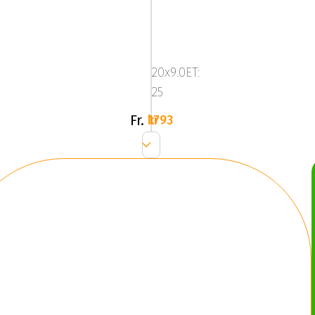
ALUTEC
PEARL
Bronze
20x9.0ET:
25
Fr.
1793 kr