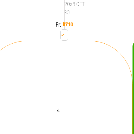
20x8.0ET:
Silver
30
Fr.
1710 kr