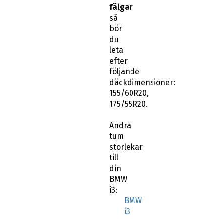
fälgar
så
bör
du
leta
efter
följande
däckdimensioner:
155/60R20,
175/55R20.
Andra
tum
storlekar
till
din
BMW
i3:
BMW
i3