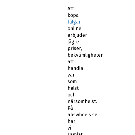
Att
köpa
fälgar
online
erbjuder
lägre
priser,
bekvämligheten
att
handla
var
som
helst
och
närsomhelst.
På
abswheels.se
har
vi
samlat