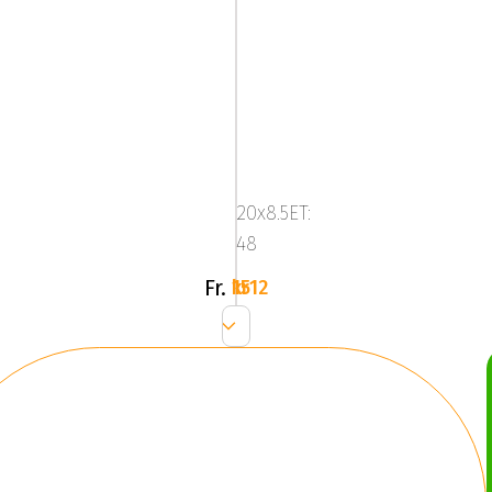
ALUTEC
IKENU
Gloss
20x8.5ET:
Gray
48
Fr.
1512 kr