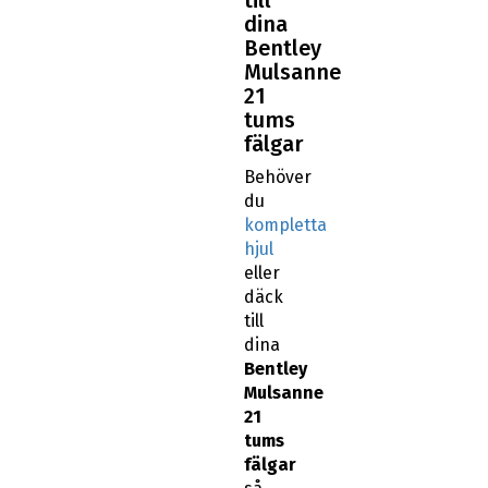
dina
Bentley
Mulsanne
21
tums
fälgar
Behöver
du
kompletta
hjul
eller
däck
till
dina
Bentley
Mulsanne
21
tums
fälgar