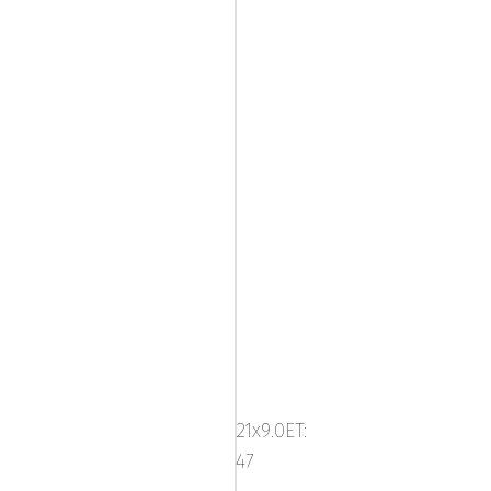
Mega
Zenith
Dark
21x9.0ET:
Silver
47