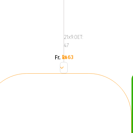
Mega
Zenith
Dark
21x9.0ET:
Silver
47
Fr.
2463 kr