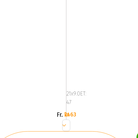
Mega
Zenith
Anthracite
21x9.0ET:
Grey
47
Fr.
2463 kr