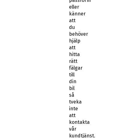
passform
eller
känner
att
du
behöver
hjälp
att
hitta
rätt
fälgar
till
din
bil
så
tveka
inte
att
kontakta
vår
kundtjänst.