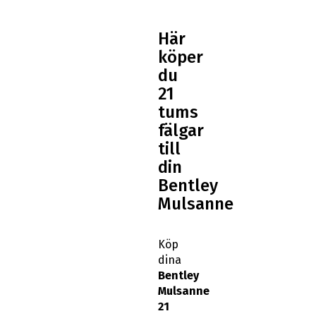
Här
köper
du
21
tums
fälgar
till
din
Bentley
Mulsanne
Köp
dina
Bentley
Mulsanne
21