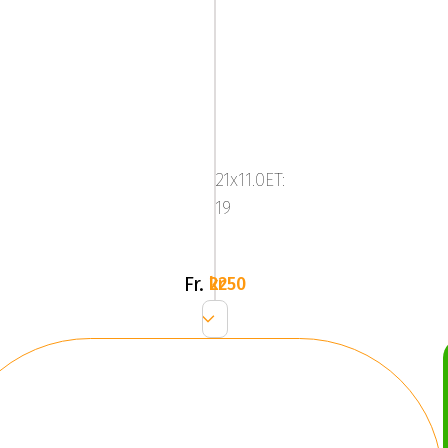
ATS
PASSION
Gloss
21x11.0ET:
Black
19
/
Polished
Fr.
2250 kr