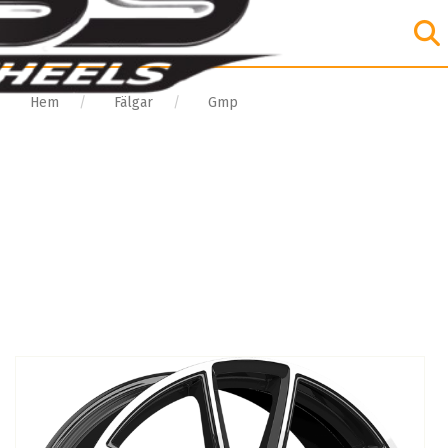
Hem
Fälgar
Gmp