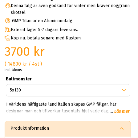
Denna fälg är även godkänd för vinter men kräver noggrann
skötsel
GMP Titan är en Aluminiumfälg
Externt lager 5-7 dagars leverans.
Köp nu. betala senare med Kustom.
3700 kr
( 14800 kr / 4st )
inkl. Moms
Bultmönster
I världens häftigaste land italien skapas GMP fälgar, här
designar man och tillverkar tusentals hjul varje dag. Man kan
...
Läs mer
enkelt säga att GMP designen härstammar från den
europeiska renässansen – likväll som chanel och Armani.
Produktinformation
GMP Alloy Wheels som tillverkar alla GMP fälgar i världen