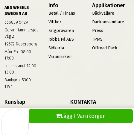
Info
Applikationer
ABS WHEELS
Betal / Finans
Däckväljare
SWEDEN AB
Villkor
Däckomvandlare
556839 5429
Göran Hammarsjös
Fälgprovaren
Press
Väg 2
Jobba På ABS
TPMS
19572 Rosersberg
Sidkarta
Offroad Däck
Mån-Fre 08:00-
Varumärken
17:00
Lunchstängt 12:00-
13:00
Bankgiro: 5300-
1194
Kunskap
KONTAKTA
Däckskola
Kontakta Oss
Lägg I Varukorgen
Blog
Vinterdäck
FAQs