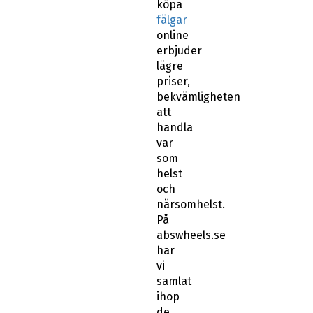
köpa
fälgar
online
erbjuder
lägre
priser,
bekvämligheten
att
handla
var
som
helst
och
närsomhelst.
På
abswheels.se
har
vi
samlat
ihop
de