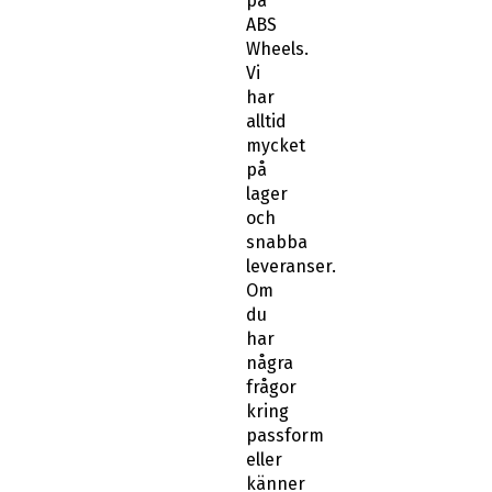
på
ABS
Wheels.
Vi
har
alltid
mycket
på
lager
och
snabba
leveranser.
Om
du
har
några
frågor
kring
passform
eller
känner