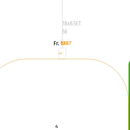
Image
Star
FF
18x8.5ET:
L.Gun
56
Fr.
1387 kr