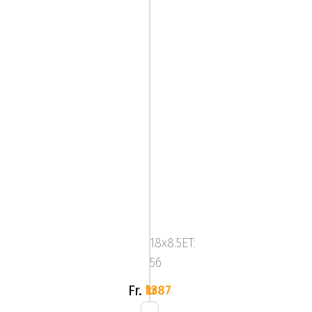
Image
Star
FF
18x8.5ET:
Slv
56
Fr.
1387 kr