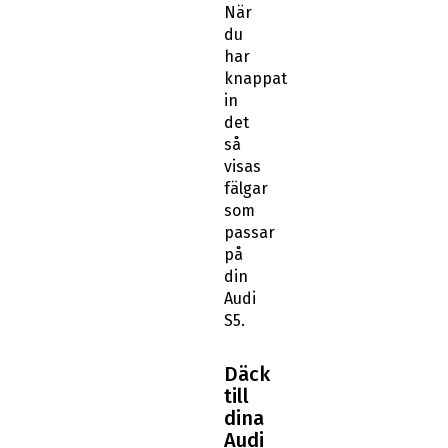
När
du
har
knappat
in
det
så
visas
fälgar
som
passar
på
din
Audi
S5.
Däck
till
dina
Audi