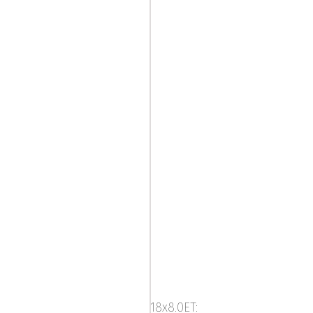
Mega
Zenith
Dark
18x8.0ET: