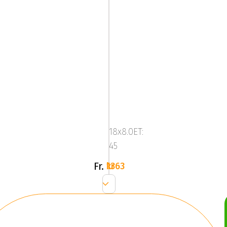
Mega
Zenith
Dark
18x8.0ET:
Silver
45
Fr.
1363 kr