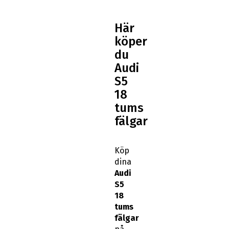
Här
köper
du
Audi
S5
18
tums
fälgar
Köp
dina
Audi
S5
18
tums
fälgar