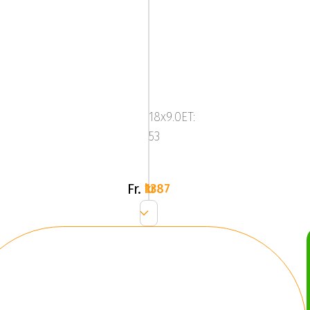
Image
Star
FF
18x9.0ET:
Slv
53
Fr.
1387 kr