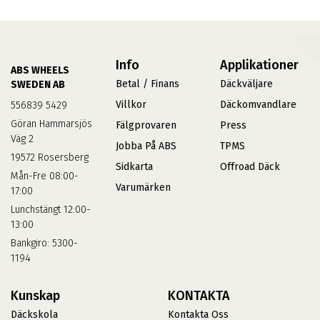
Info
Applikationer
ABS WHEELS
Betal / Finans
Däckväljare
SWEDEN AB
Villkor
Däckomvandlare
556839 5429
Göran Hammarsjös
Fälgprovaren
Press
Väg 2
Jobba På ABS
TPMS
19572 Rosersberg
Sidkarta
Offroad Däck
Mån-Fre 08:00-
Varumärken
17:00
Lunchstängt 12:00-
13:00
Bankgiro: 5300-
1194
Kunskap
KONTAKTA
Däckskola
Kontakta Oss