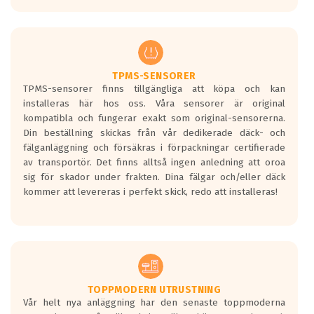
europeiska kraven som finns i dagsläget,
men är inte längre tillåtna enligt nya
regelverket som introduceras år 2016.
Ett däck med två svarta vågor är redan
godkända för år 2016 nya regelverk.
TPMS-SENSORER
TPMS-sensorer finns tillgängliga att köpa och kan
Ett däck med en svart våg kommer vara
installeras här hos oss. Våra sensorer är original
minst tre decibel tystare än det
kompatibla och fungerar exakt som original-sensorerna.
regelverk som börjar gälla 2016.
Din beställning skickas från vår dedikerade däck- och
fälganläggning och försäkras i förpackningar certifierade
av transportör. Det finns alltså ingen anledning att oroa
sig för skador under frakten. Dina fälgar och/eller däck
kommer att levereras i perfekt skick, redo att installeras!
TOPPMODERN UTRUSTNING
Vår helt nya anläggning har den senaste toppmoderna