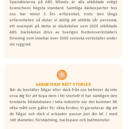
Specialisterna på ABS Wheels är alla utbildade enligt
längsta.
branschens högsta standard. Samtliga däckexperter hos
Inga D eller G betyg delas ut för
oss har minst 5 års erfarenhet, trots den långa
personbilar och lätta lastbilar.
erfarenheten så slutar vi aldrig att utbilda vår personal,
Betyget sätts efter ett test där däcken
ett exempel på detta är däckskolan som 2020 utbildade
skall bromsa in på en väg där det ligger
ABS. Däckskolan drivs av Sveriges fordonsverkstäders
0.5-1.5 mm vatten.
förening som innehar över 2000 svenska verkstäder under
I 80km/h kommer skillnaden på
sin ryggrad.
bromssträckan vara fyra billängder( ca
18meter) mellan däck med betyg A
gentemot F.
Bullernivån:
Vid körning i över 50km/h brukar
rullmotståndets ljud överträffa
GARANTERAT RÄTT STORLEK
När du beställer fälgar eller däck från oss behöver du inte
motorljudet.
oroa dig för att köpa dem i fel storlek! Vi har nämligen den
På däckmärkningen kommer det finnas
bredaste bildatabasen i hela industrin när det kommer till
en symbol av ett däck med vågar. Hög
vilka mått som gäller för vilka fordon. Vi garanterar dig att
bullernivå markeras med svarta vågor
de fälgar och däck vi erbjuder passar just din bil / med
medans de vita vågorna påvisar om det är
rätt diameter, förskjutning, backspace och bultmönster.
ett tyst däck.
Ett däck med tre svarta vågor uppnår de