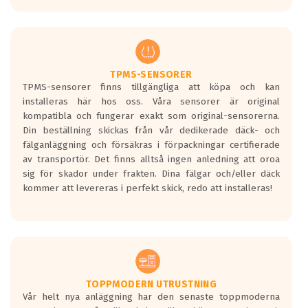
europeiska kraven som finns i dagsläget,
men är inte längre tillåtna enligt nya
regelverket som introduceras år 2016.
Ett däck med två svarta vågor är redan
godkända för år 2016 nya regelverk.
TPMS-SENSORER
TPMS-sensorer finns tillgängliga att köpa och kan
Ett däck med en svart våg kommer vara
installeras här hos oss. Våra sensorer är original
minst tre decibel tystare än det
kompatibla och fungerar exakt som original-sensorerna.
regelverk som börjar gälla 2016.
Din beställning skickas från vår dedikerade däck- och
fälganläggning och försäkras i förpackningar certifierade
av transportör. Det finns alltså ingen anledning att oroa
sig för skador under frakten. Dina fälgar och/eller däck
kommer att levereras i perfekt skick, redo att installeras!
TOPPMODERN UTRUSTNING
Vår helt nya anläggning har den senaste toppmoderna