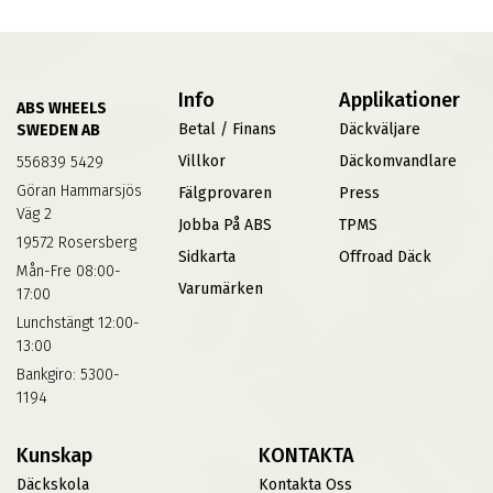
Info
Applikationer
ABS WHEELS
Betal / Finans
Däckväljare
SWEDEN AB
Villkor
Däckomvandlare
556839 5429
Göran Hammarsjös
Fälgprovaren
Press
Väg 2
Jobba På ABS
TPMS
19572 Rosersberg
Sidkarta
Offroad Däck
Mån-Fre 08:00-
Varumärken
17:00
Lunchstängt 12:00-
13:00
Bankgiro: 5300-
1194
Kunskap
KONTAKTA
Däckskola
Kontakta Oss