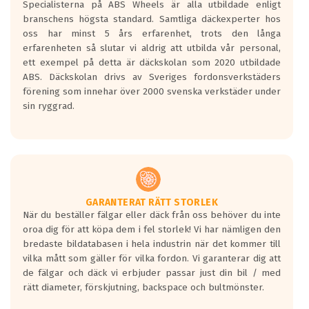
Specialisterna på ABS Wheels är alla utbildade enligt
längsta.
branschens högsta standard. Samtliga däckexperter hos
Inga D eller G betyg delas ut för
oss har minst 5 års erfarenhet, trots den långa
personbilar och lätta lastbilar.
erfarenheten så slutar vi aldrig att utbilda vår personal,
Betyget sätts efter ett test där däcken
ett exempel på detta är däckskolan som 2020 utbildade
skall bromsa in på en väg där det ligger
ABS. Däckskolan drivs av Sveriges fordonsverkstäders
0.5-1.5 mm vatten.
förening som innehar över 2000 svenska verkstäder under
I 80km/h kommer skillnaden på
sin ryggrad.
bromssträckan vara fyra billängder( ca
18meter) mellan däck med betyg A
gentemot F.
Bullernivån:
Vid körning i över 50km/h brukar
rullmotståndets ljud överträffa
GARANTERAT RÄTT STORLEK
När du beställer fälgar eller däck från oss behöver du inte
motorljudet.
oroa dig för att köpa dem i fel storlek! Vi har nämligen den
På däckmärkningen kommer det finnas
bredaste bildatabasen i hela industrin när det kommer till
en symbol av ett däck med vågar. Hög
vilka mått som gäller för vilka fordon. Vi garanterar dig att
bullernivå markeras med svarta vågor
de fälgar och däck vi erbjuder passar just din bil / med
medans de vita vågorna påvisar om det är
rätt diameter, förskjutning, backspace och bultmönster.
ett tyst däck.
Ett däck med tre svarta vågor uppnår de