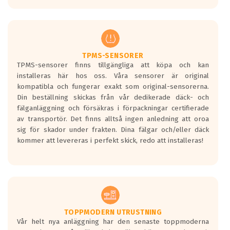
europeiska kraven som finns i dagsläget,
men är inte längre tillåtna enligt nya
regelverket som introduceras år 2016.
Ett däck med två svarta vågor är redan
godkända för år 2016 nya regelverk.
TPMS-SENSORER
TPMS-sensorer finns tillgängliga att köpa och kan
Ett däck med en svart våg kommer vara
installeras här hos oss. Våra sensorer är original
minst tre decibel tystare än det
kompatibla och fungerar exakt som original-sensorerna.
regelverk som börjar gälla 2016.
Din beställning skickas från vår dedikerade däck- och
fälganläggning och försäkras i förpackningar certifierade
av transportör. Det finns alltså ingen anledning att oroa
sig för skador under frakten. Dina fälgar och/eller däck
kommer att levereras i perfekt skick, redo att installeras!
TOPPMODERN UTRUSTNING
Vår helt nya anläggning har den senaste toppmoderna