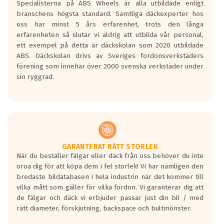
Specialisterna på ABS Wheels är alla utbildade enligt
längsta.
branschens högsta standard. Samtliga däckexperter hos
Inga D eller G betyg delas ut för
oss har minst 5 års erfarenhet, trots den långa
personbilar och lätta lastbilar.
erfarenheten så slutar vi aldrig att utbilda vår personal,
Betyget sätts efter ett test där däcken
ett exempel på detta är däckskolan som 2020 utbildade
skall bromsa in på en väg där det ligger
ABS. Däckskolan drivs av Sveriges fordonsverkstäders
0.5-1.5 mm vatten.
förening som innehar över 2000 svenska verkstäder under
I 80km/h kommer skillnaden på
sin ryggrad.
bromssträckan vara fyra billängder( ca
18meter) mellan däck med betyg A
gentemot F.
Bullernivån:
Vid körning i över 50km/h brukar
rullmotståndets ljud överträffa
GARANTERAT RÄTT STORLEK
När du beställer fälgar eller däck från oss behöver du inte
motorljudet.
oroa dig för att köpa dem i fel storlek! Vi har nämligen den
På däckmärkningen kommer det finnas
bredaste bildatabasen i hela industrin när det kommer till
en symbol av ett däck med vågar. Hög
vilka mått som gäller för vilka fordon. Vi garanterar dig att
bullernivå markeras med svarta vågor
de fälgar och däck vi erbjuder passar just din bil / med
medans de vita vågorna påvisar om det är
rätt diameter, förskjutning, backspace och bultmönster.
ett tyst däck.
Ett däck med tre svarta vågor uppnår de