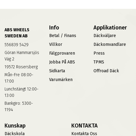
Info
Applikationer
ABS WHEELS
Betal / Finans
Däckväljare
SWEDEN AB
Villkor
Däckomvandlare
556839 5429
Göran Hammarsjös
Fälgprovaren
Press
Väg 2
Jobba På ABS
TPMS
19572 Rosersberg
Sidkarta
Offroad Däck
Mån-Fre 08:00-
Varumärken
17:00
Lunchstängt 12:00-
13:00
Bankgiro: 5300-
1194
Kunskap
KONTAKTA
Däckskola
Kontakta Oss