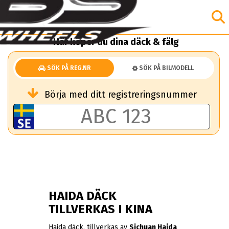
Här köper du dina däck & fälg
SÖK PÅ REG.NR
SÖK PÅ BILMODELL
Börja med ditt registreringsnummer
HAIDA DÄCK
TILLVERKAS I KINA
Haida däck, tillverkas av
Sichuan Haida