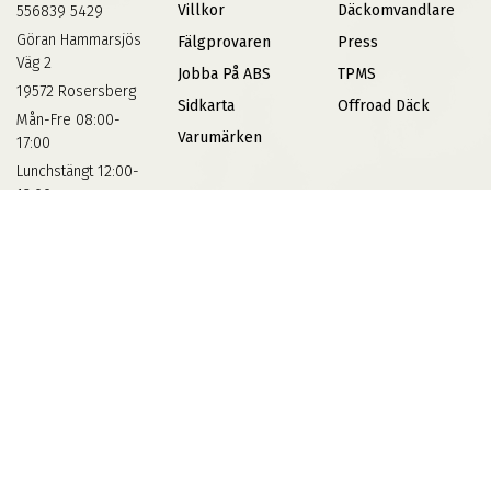
Villkor
Däckomvandlare
556839 5429
Göran Hammarsjös
Fälgprovaren
Press
Väg 2
Jobba På ABS
TPMS
19572 Rosersberg
Sidkarta
Offroad Däck
Mån-Fre 08:00-
Varumärken
17:00
Lunchstängt 12:00-
13:00
Bankgiro: 5300-
1194
Kunskap
KONTAKTA
Däckskola
Kontakta Oss
Blog
Vinterdäck
FAQs
Informationsbank Av Däck
Och Fälgar
ABS360