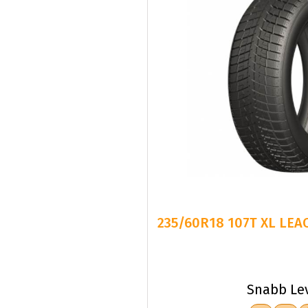
235/60R18 107T XL LE
Snabb Le
C
D