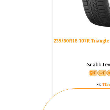
235/60R18 107R Triangle 
Snabb Lev
D
D
Fr.
1157