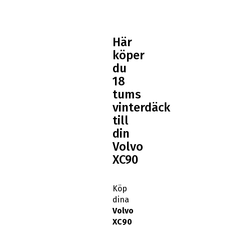
Här
köper
du
18
tums
vinterdäck
till
din
Volvo
XC90
Köp
dina
Volvo
XC90
18