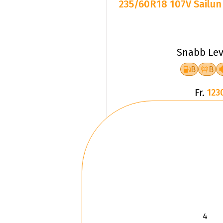
Snabb Lev
B
B
Fr.
123