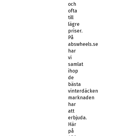
ofta
till
lägre
priser.
På
abswheels.se
har
vi
samlat
ihop
de
bästa
vinterdäcken
marknaden
har
att
erbjuda.
Här
på
ABS
Wheels