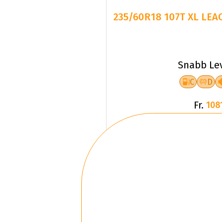
235/60R18 107T XL LE
Snabb Le
C
D
Fr.
108