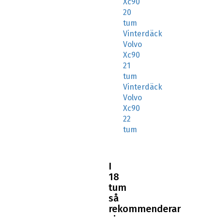
tum
Vinterdäck
Volvo
Xc90
21
tum
Vinterdäck
Volvo
Xc90
22
tum
I
18
tum
så
rekommenderar
vi
följande