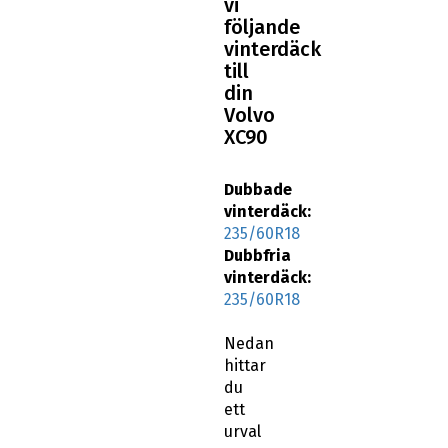
vinterdäck
till
din
Volvo
XC90
Dubbade
vinterdäck:
235/60R18
Dubbfria
vinterdäck:
235/60R18
Nedan
hittar
du
ett
urval
av
Volvo