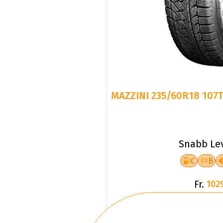
MAZZINI 235/60R18 107
Snabb Le
C
B
Fr.
102