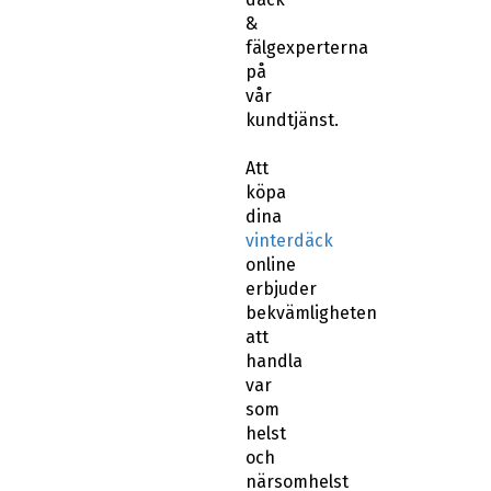
fälgexperterna
på
vår
kundtjänst.
Att
köpa
dina
vinterdäck
online
erbjuder
bekvämligheten
att
handla
var
som
helst
och
närsomhelst
och