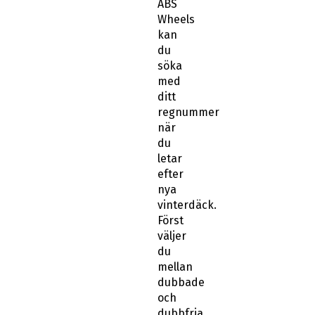
kan
du
söka
med
ditt
regnummer
när
du
letar
efter
nya
vinterdäck.
Först
väljer
du
mellan
dubbade
och
dubbfria
sen