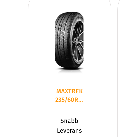
MAXTREK
235/60R18
107S
TREK M7
Snabb
PLUS
Leverans