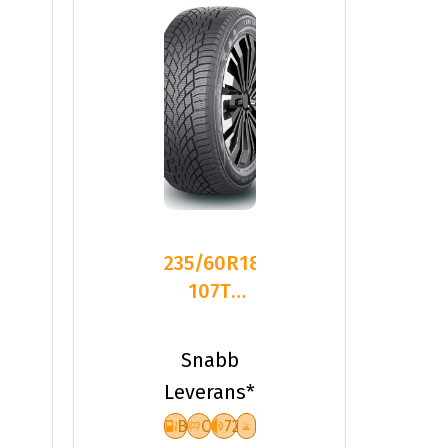
235/60R18
107T
Sailun ICE
BLAZER
Snabb
ARCTIC
Leverans*
B
C
72