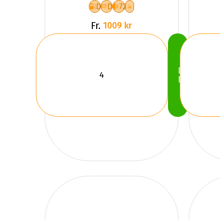
D
D
72
Fr.
1009 kr
Köp
Nu