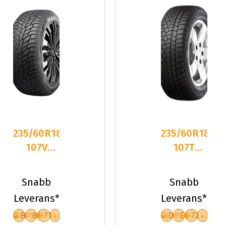
235/60R18
235/60R18
107V
107T
Sailun ICE
Gislaved
BLAZER
SoftFrost200
Snabb
Snabb
ALPINE
XL
Leverans*
Leverans*
B
B
71
D
E
72