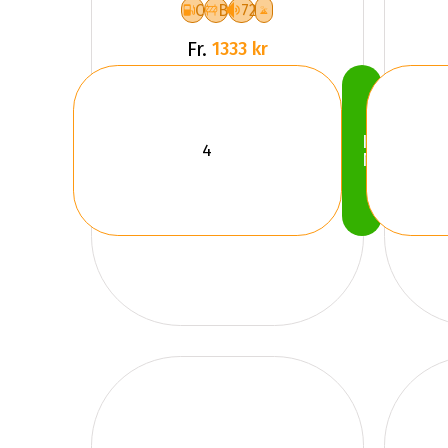
C
B
72
Fr.
1333 kr
Köp
Nu