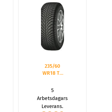
235/60
WR18 TL
107W
YOKO
5
BLUEARTH
Arbetsdagars
4S AW21
Leverans.
XL