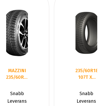
MAZZINI
235/60R18
235/60R18
107T XL
107T
LEAO
SNOWLEOPARD
WINTER
Snabb
Snabb
2 NC
DEFENDER
Leverans
Leverans