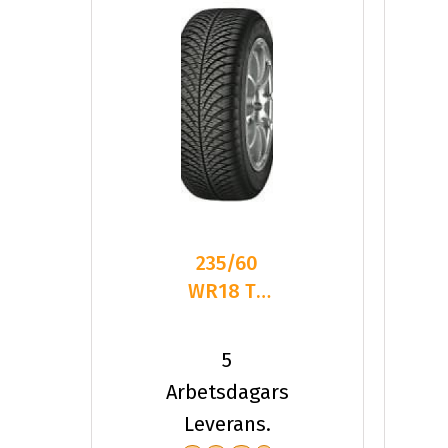
235/60
WR18 TL
107W
YOKO
5
BLUEARTH
Arbetsdagars
4S AW21
Leverans.
XL