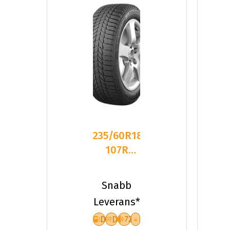
235/60R18
107R
Triangle
PL01 XL
Snabb
Friktion
Leverans*
2024
D
D
72