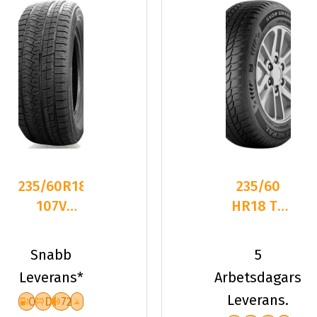
235/60R18
235/60
107V
HR18 TL
Triangle
107H GE
PL02 XL
SNOW
Snabb
5
Friktion
GRABBER
Leverans*
Arbetsdagars
2026
PLUS XL
Leverans.
C
D
72