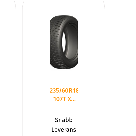
235/60R18
107T XL
LEAO
WINTER
Snabb
DEFENDER
Leverans