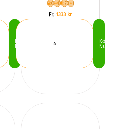
C
B
72
Fr.
1333 kr
Köp
Köp
Nu
Nu