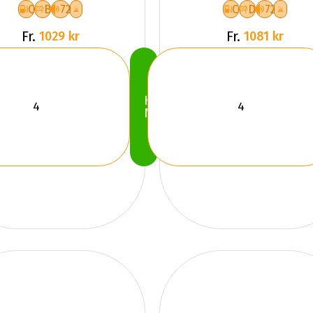
C
B
72
C
D
72
Fr.
Fr.
1029 kr
1081 kr
Köp
Nu