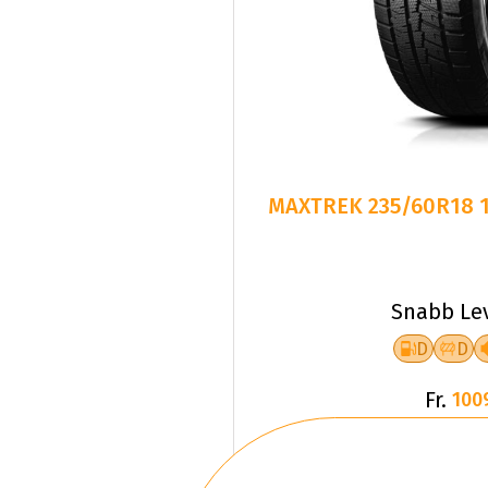
MAXTREK 235/60R18 1
Snabb Le
D
D
Fr.
100