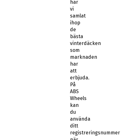
har
vi
samlat
ihop
de
bästa
vinterdäcken
som
marknaden
har
att
erbjuda.
På
ABS
Wheels
kan
du
använda
ditt
registreringsnummer
när