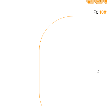
C
D
Fr.
108