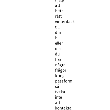
hjälp
att
hitta
rätt
vinterdäck
till
din
bil
eller
om
du
har
några
frågor
kring
passform
så
tveka
inte
att
kontakta