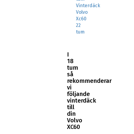
Vinterdäck
Volvo
Xc60
22
tum
I
18
tum
så
rekommenderar
vi
följande
vinterdäck
till
din
Volvo
XC60