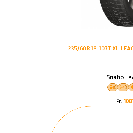
235/60R18 107T XL LE
Snabb Le
C
D
Fr.
108