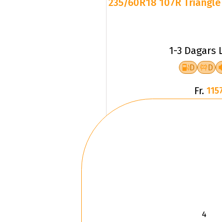
235/60R18 107R Triangle 
1-3 Dagars 
D
D
Fr.
1157