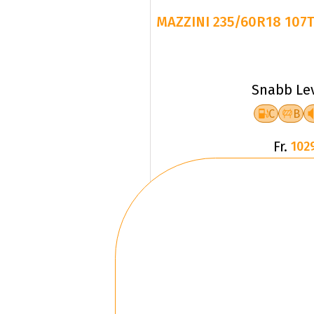
MAZZINI 235/60R18 107
Snabb Le
C
B
Fr.
102