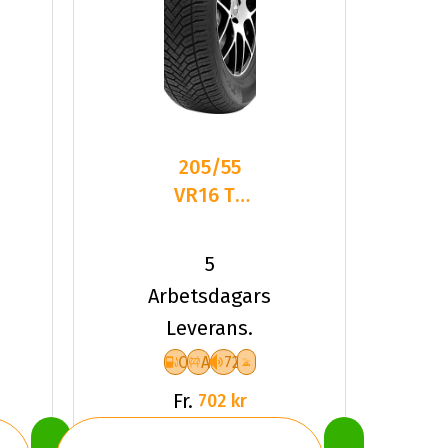
205/55
VR16 TL
91V TYF
ALLSEASON
5
6
Arbetsdagars
Leverans.
C
A
72
Fr.
702 kr