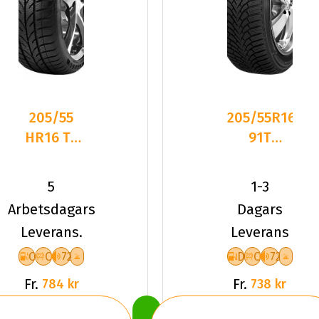
205/55
205/55R16
HR16 TL
91T
91H TYF
Sailun ICE
4-
BLAZER
5
1-3
SEASON
Alpine+
Arbetsdagars
Dagars
Leverans.
Leverans
C
C
72
D
C
72
Fr.
Fr.
784 kr
738 kr