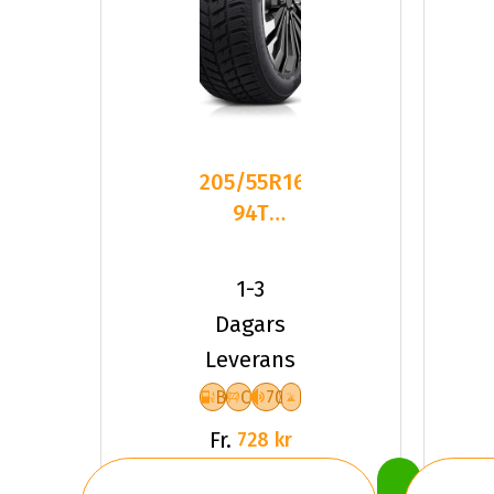
205/55R16
94T
Dynamo
SNOW-H
1-3
MSL01 XL
Dagars
Fr
Leverans
B
C
70
Fr.
728 kr