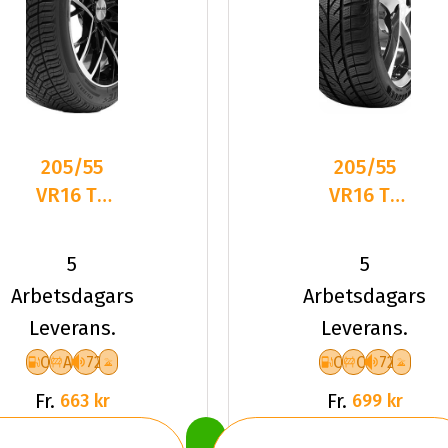
205/55
205/55
VR16 TL
VR16 TL
91V
94V TYF
DELINTE
4-
5
5
AW6
SEASON
Arbetsdagars
Arbetsdagars
XL
Leverans.
Leverans.
C
A
72
C
C
72
Fr.
Fr.
663 kr
699 kr