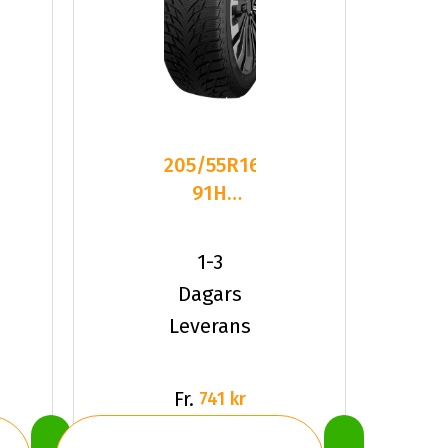
205/55R16
91H
Dynamo
SNOW-H
1-3
MWH02
Dagars
Dubbat
Leverans
2025
Fr.
741 kr