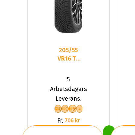
205/55
VR16 TL
94V
DELINTE
5
AW7 XL
Arbetsdagars
Leverans.
C
C
69
Fr.
706 kr