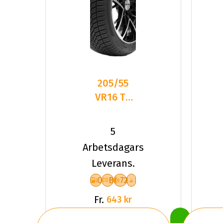
205/55
VR16 TL
94V
DELINTE
5
AW6 XL
Arbetsdagars
Leverans.
C
B
72
Fr.
643 kr