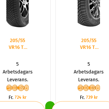
205/55
205/55
VR16 TL
VR16 TL
94V TYF
94V
ALLSEASON
LANDSAIL
5
5
6 XL
4-
Arbetsdagars
Arbetsdagars
SEASONS
Leverans.
Leverans.
3 XL
C
B
72
C
C
69
Fr.
Fr.
724 kr
739 kr