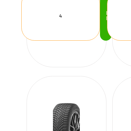
Köp
Nu