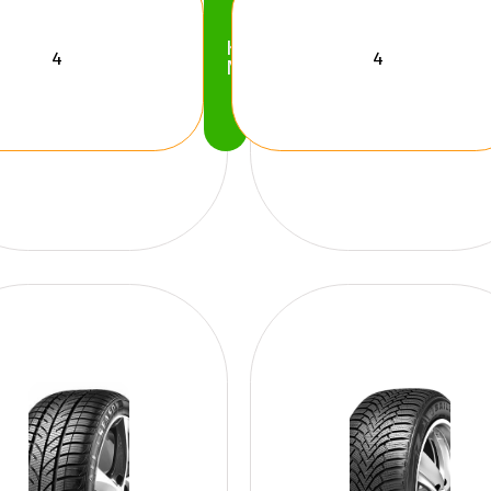
Köp
Nu