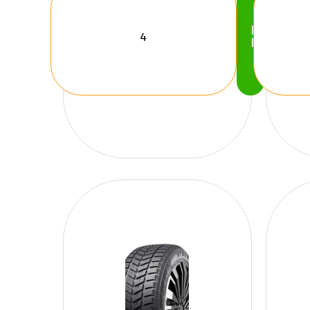
Köp
Nu