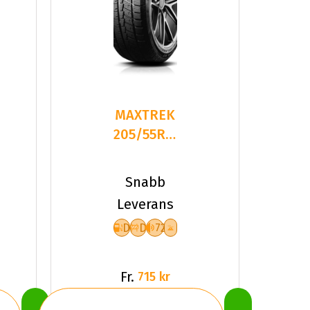
MAXTREK
205/55R16
91H TREK
M7 PLUS
Snabb
Leverans
D
D
72
Fr.
715 kr