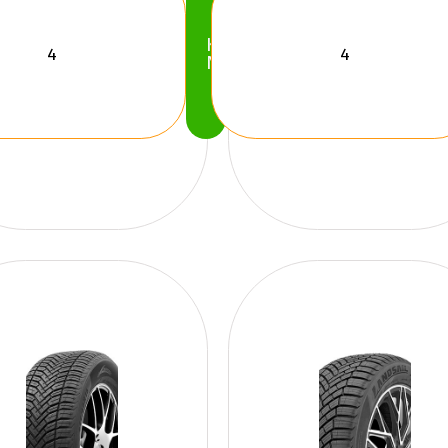
Köp
Nu