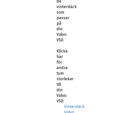
de
vinterdäck
som
passar
på
din
Volvo
V50.
Klicka
här
för
andra
tum
storlekar
till
din
Volvo
V50:
Vinterdäck
Volvo