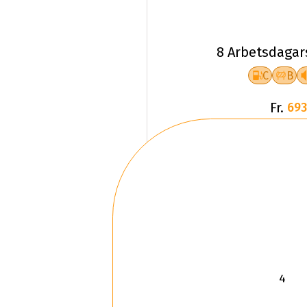
8 Arbetsdagar
C
B
Fr.
693