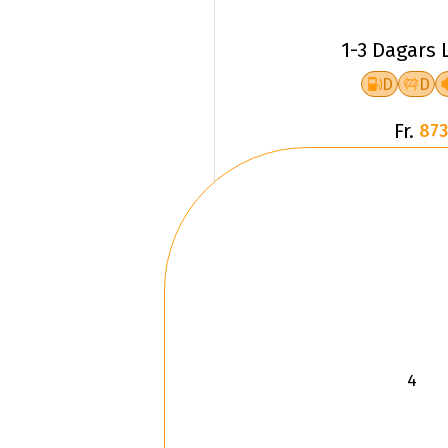
1-3 Dagars 
D
D
Fr.
873