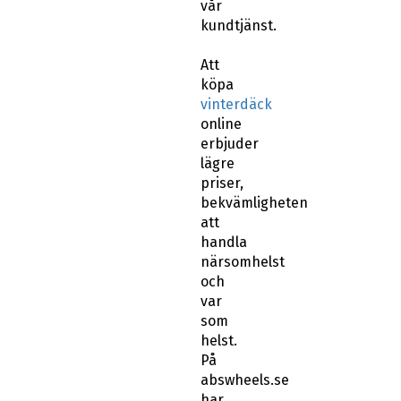
vår
kundtjänst.
Att
köpa
vinterdäck
online
erbjuder
lägre
priser,
bekvämligheten
att
handla
närsomhelst
och
var
som
helst.
På
abswheels.se
har