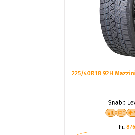
225/40R18 92H Mazzini
Snabb Le
E
C
Fr.
876