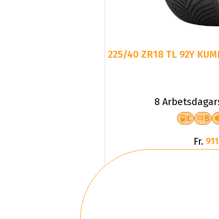
225/40 ZR18 TL 92Y KUM
8 Arbetsdagar
C
B
Fr.
911