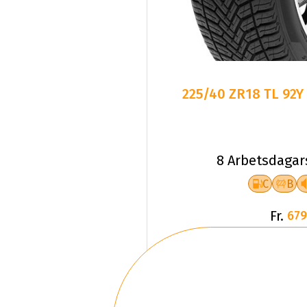
225/40 ZR18 TL 92Y
8 Arbetsdagar
C
B
Fr.
679