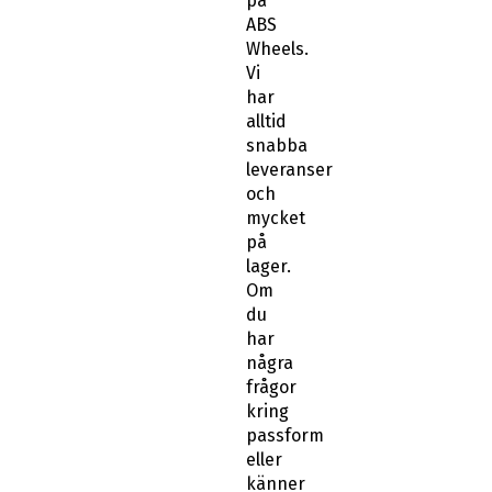
på
ABS
Wheels.
Vi
har
alltid
snabba
leveranser
och
mycket
på
lager.
Om
du
har
några
frågor
kring
passform
eller
känner