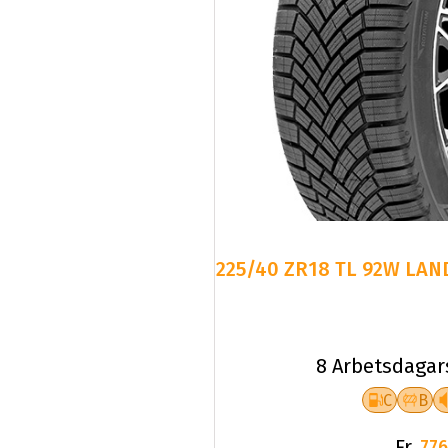
225/40 ZR18 TL 92W LAN
8 Arbetsdagar
C
B
Fr.
776