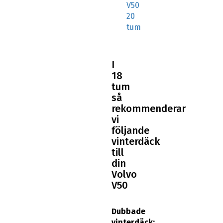
V50
20
tum
I
18
tum
så
rekommenderar
vi
följande
vinterdäck
till
din
Volvo
V50
Dubbade
vinterdäck: