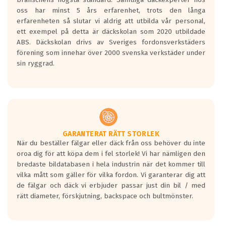
Inga D eller G betyg delas ut för
oss har minst 5 års erfarenhet, trots den långa
personbilar och lätta lastbilar.
erfarenheten så slutar vi aldrig att utbilda vår personal,
Betyget sätts efter ett test där däcken
ett exempel på detta är däckskolan som 2020 utbildade
skall bromsa in på en väg där det ligger
ABS. Däckskolan drivs av Sveriges fordonsverkstäders
0.5-1.5 mm vatten.
förening som innehar över 2000 svenska verkstäder under
I 80km/h kommer skillnaden på
sin ryggrad.
bromssträckan vara fyra billängder( ca
18meter) mellan däck med betyg A
gentemot F.
Bullernivån:
Vid körning i över 50km/h brukar
rullmotståndets ljud överträffa
GARANTERAT RÄTT STORLEK
När du beställer fälgar eller däck från oss behöver du inte
motorljudet.
oroa dig för att köpa dem i fel storlek! Vi har nämligen den
På däckmärkningen kommer det finnas
bredaste bildatabasen i hela industrin när det kommer till
en symbol av ett däck med vågar. Hög
vilka mått som gäller för vilka fordon. Vi garanterar dig att
bullernivå markeras med svarta vågor
de fälgar och däck vi erbjuder passar just din bil / med
medans de vita vågorna påvisar om det är
rätt diameter, förskjutning, backspace och bultmönster.
ett tyst däck.
Ett däck med tre svarta vågor uppnår de
europeiska kraven som finns i dagsläget,