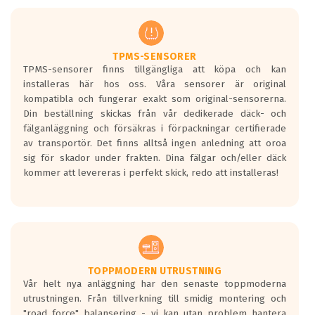
men är inte längre tillåtna enligt nya
regelverket som introduceras år 2016.
Ett däck med två svarta vågor är redan
godkända för år 2016 nya regelverk.
TPMS-SENSORER
TPMS-sensorer finns tillgängliga att köpa och kan
Ett däck med en svart våg kommer vara
installeras här hos oss. Våra sensorer är original
minst tre decibel tystare än det
kompatibla och fungerar exakt som original-sensorerna.
regelverk som börjar gälla 2016.
Din beställning skickas från vår dedikerade däck- och
fälganläggning och försäkras i förpackningar certifierade
av transportör. Det finns alltså ingen anledning att oroa
sig för skador under frakten. Dina fälgar och/eller däck
kommer att levereras i perfekt skick, redo att installeras!
TOPPMODERN UTRUSTNING
Vår helt nya anläggning har den senaste toppmoderna
utrustningen. Från tillverkning till smidig montering och
"road force" balansering - vi kan utan problem hantera