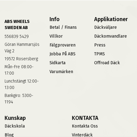
Info
Applikationer
ABS WHEELS
Betal / Finans
Däckväljare
SWEDEN AB
Villkor
Däckomvandlare
556839 5429
Göran Hammarsjös
Fälgprovaren
Press
Väg 2
Jobba På ABS
TPMS
19572 Rosersberg
Sidkarta
Offroad Däck
Mån-Fre 08:00-
Varumärken
17:00
Lunchstängt 12:00-
13:00
Bankgiro: 5300-
1194
Kunskap
KONTAKTA
Däckskola
Kontakta Oss
Blog
Vinterdäck