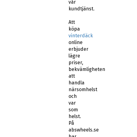
vår
kundtjänst.
Att
köpa
vinterdäck
online
erbjuder
lägre
priser,
bekvämligheten
att
handla
närsomhelst
och
var
som
helst.
På
abswheels.se
har