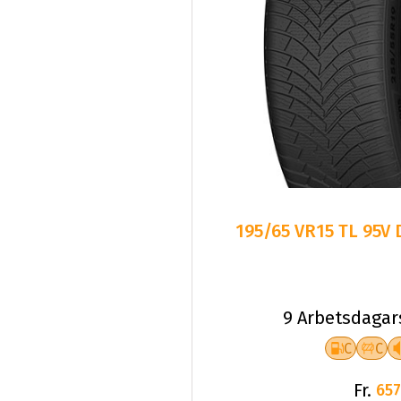
195/65 VR15 TL 95V
9 Arbetsdagar
C
C
Fr.
657