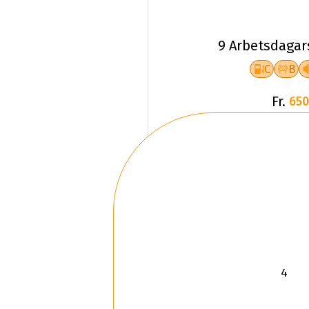
9 Arbetsdagar
C
B
Fr.
650