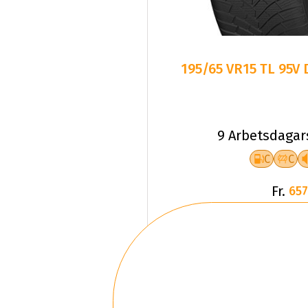
195/65 VR15 TL 95V
9 Arbetsdagar
C
C
Fr.
657