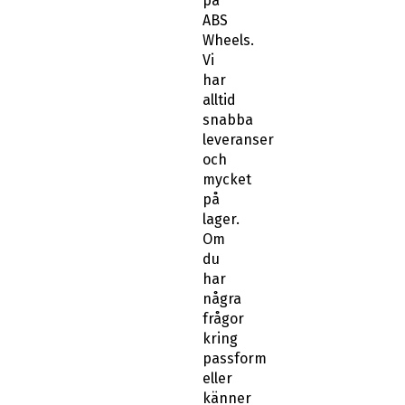
på
ABS
Wheels.
Vi
har
alltid
snabba
leveranser
och
mycket
på
lager.
Om
du
har
några
frågor
kring
passform
eller
känner