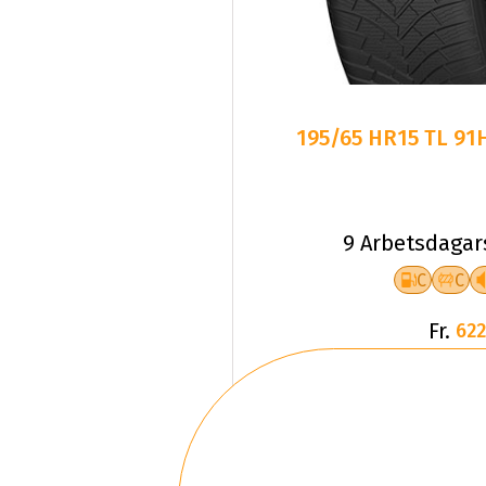
195/65 HR15 TL 91
9 Arbetsdagar
C
C
Fr.
622