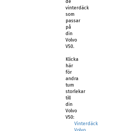
de
vinterdäck
som
passar
på
din
Volvo
V50.
Klicka
här
för
andra
tum
storlekar
till
din
Volvo
V50:
Vinterdäck
Volvo