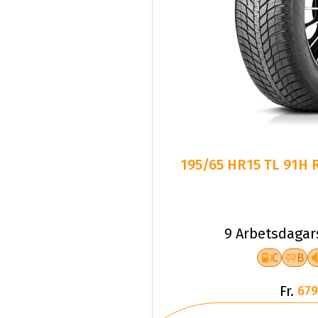
195/65 HR15 TL 91H
9 Arbetsdagar
C
B
Fr.
679