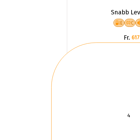
Snabb Lev
E
C
Fr.
617