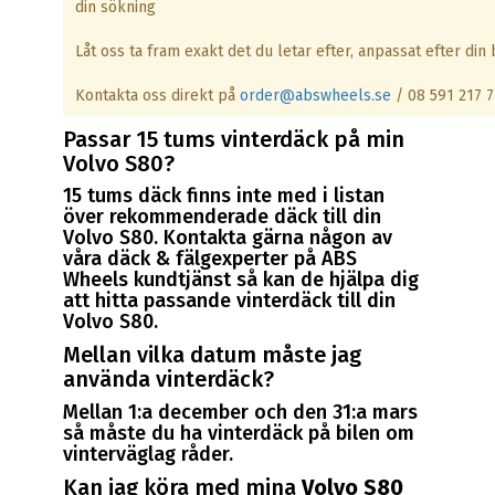
din sökning
Låt oss ta fram exakt det du letar efter, anpassat efter din b
Kontakta oss direkt på
order@abswheels.se
/ 08 591 217 7
Passar 15 tums vinterdäck på min
Volvo S80?
15 tums däck finns inte med i listan
över rekommenderade däck till din
Volvo S80. Kontakta gärna någon av
våra däck & fälgexperter på ABS
Wheels kundtjänst så kan de hjälpa dig
att hitta passande vinterdäck till din
Volvo S80.
Mellan vilka datum måste jag
använda vinterdäck?
Mellan 1:a december och den 31:a mars
så måste du ha vinterdäck på bilen om
vinterväglag råder.
Kan jag köra med mina
Volvo S80