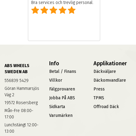
Bra services och trevlig personal.
Info
Applikationer
ABS WHEELS
Betal / Finans
Däckväljare
SWEDEN AB
Villkor
Däckomvandlare
556839 5429
Göran Hammarsjös
Fälgprovaren
Press
Väg 2
Jobba På ABS
TPMS
19572 Rosersberg
Sidkarta
Offroad Däck
Mån-Fre 08:00-
Varumärken
17:00
Lunchstängt 12:00-
13:00