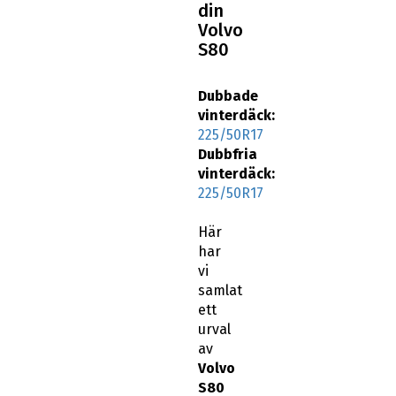
din
Volvo
S80
Dubbade
vinterdäck:
225/50R17
Dubbfria
vinterdäck:
225/50R17
Här
har
vi
samlat
ett
urval
av
Volvo
S80