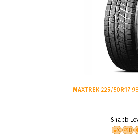
MAXTREK 225/50R17 98
Snabb Le
C
D