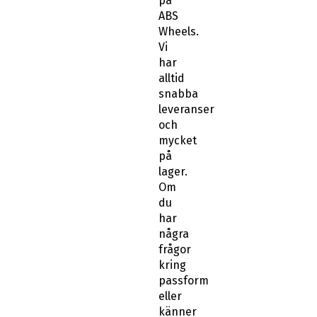
på
ABS
Wheels.
Vi
har
alltid
snabba
leveranser
och
mycket
på
lager.
Om
du
har
några
frågor
kring
passform
eller
känner