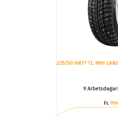
225/50 HR17 TL 98H LAND
9 Arbetsdagar
Fr.
956