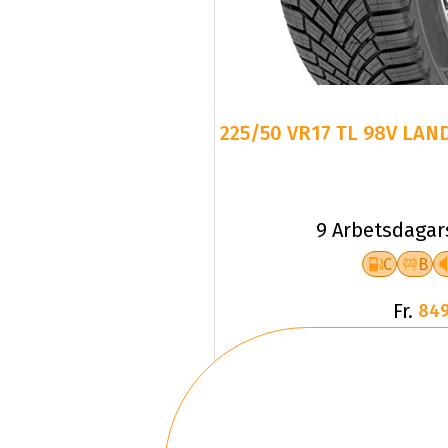
225/50 VR17 TL 98V LAN
9 Arbetsdagar
C
B
Fr.
849