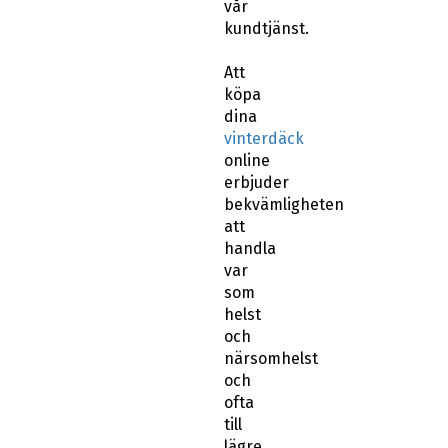
vår
kundtjänst.
Att
köpa
dina
vinterdäck
online
erbjuder
bekvämligheten
att
handla
var
som
helst
och
närsomhelst
och
ofta
till
lägre