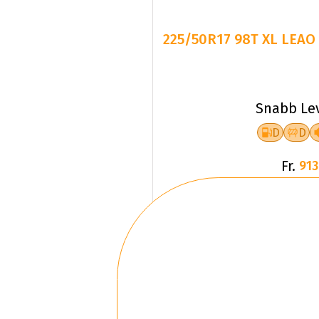
225/50R17 98T XL LEAO
Snabb Le
D
D
Fr.
913