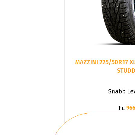
MAZZINI 225/50R17 X
STUD
Snabb Le
Fr.
966