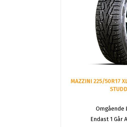
MAZZINI 225/50R17 X
STUD
Omgående L
Endast 1 Går A