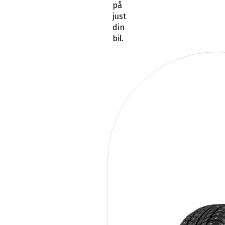
på
just
din
bil.