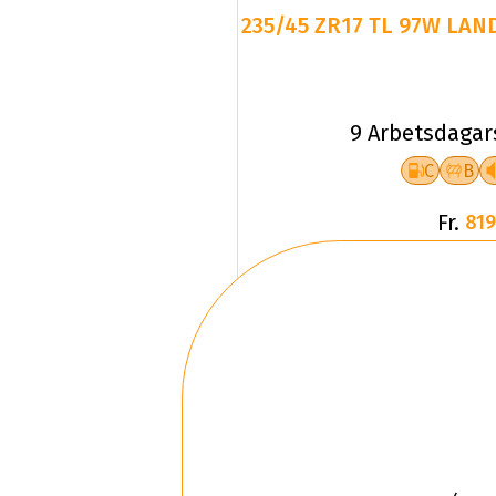
235/45 ZR17 TL 97W LAN
9 Arbetsdagar
C
B
Fr.
819