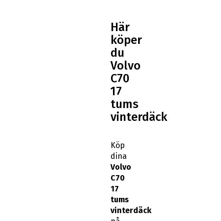
Här
köper
du
Volvo
C70
17
tums
vinterdäck
Köp
dina
Volvo
C70
17
tums
vinterdäck