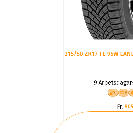
215/50 ZR17 TL 95W LAN
9 Arbetsdagar
C
B
Fr.
805