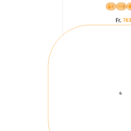
C
B
Fr.
763