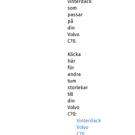
vinterdäck
som
passar
på
din
Volvo
C70.
Klicka
här
för
andra
tum
storlekar
till
din
Volvo
C70:
Vinterdäck
Volvo
C70