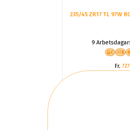
235/45 ZR17 TL 97W 
9 Arbetsdagar
C
B
Fr.
727