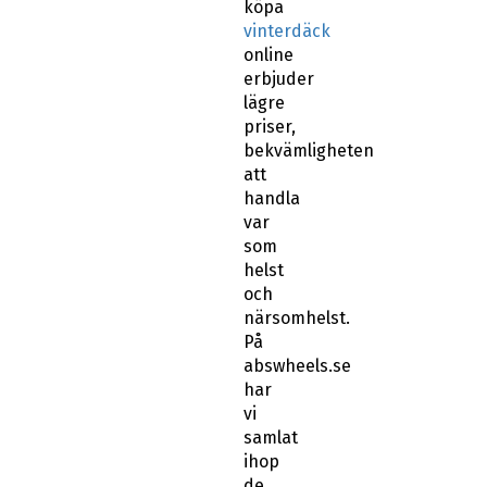
köpa
vinterdäck
online
erbjuder
lägre
priser,
bekvämligheten
att
handla
var
som
helst
och
närsomhelst.
På
abswheels.se
har
vi
samlat
ihop
de