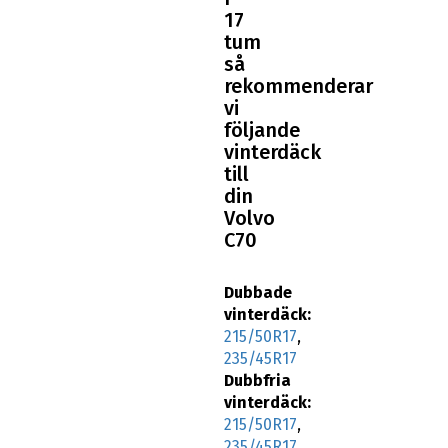
17
tum
så
rekommenderar
vi
följande
vinterdäck
till
din
Volvo
C70
Dubbade
vinterdäck:
215/50R17
,
235/45R17
Dubbfria
vinterdäck:
215/50R17
,
235/45R17