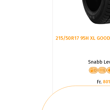
215/50R17 95H XL GOOD
Snabb Le
D
E
Fr.
801