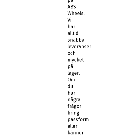
på
ABS
Wheels.
Vi
har
alltid
snabba
leveranser
och
mycket
på
lager.
Om
du
har
några
frågor
kring
passform
eller
känner