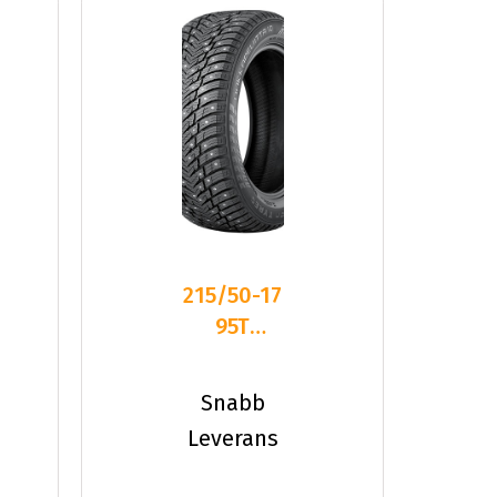
215/50-17
95T
Nokian
HKPL 10
Snabb
XL
Leverans
Dubbat