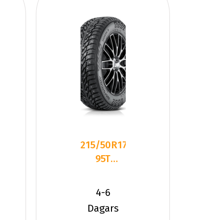
215/50R17
95T
Nokian
Nordman
4-6
North 9
Dagars
XL