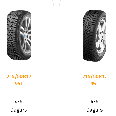
215/50R17
215/50R17
95T
95T
Hankook
Gislaved
Winter
NordFrost
4-6
4-6
I*Pike
200 XL
Dagars
Dagars
RS2