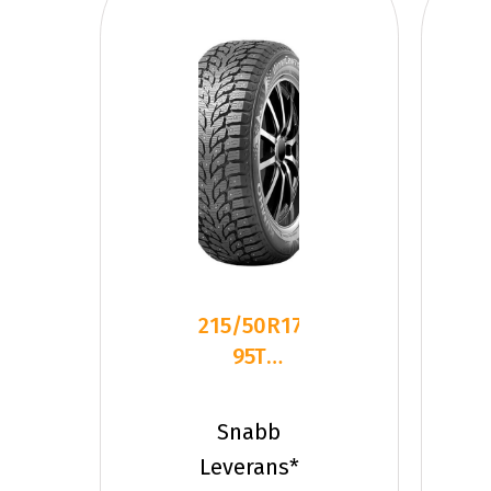
215/50R17
95T
Kumho
WinterCraft
Snabb
Ice Wi3
Leverans*