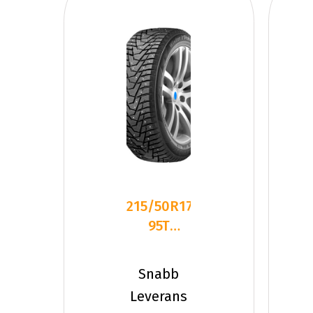
215/50R17
95T
Hankook
W429
Snabb
WiNter
Leverans
I*Pik