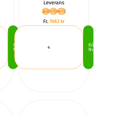
Leverans
D
D
72
Fr.
1682 kr
Köp
Köp
Nu
Nu