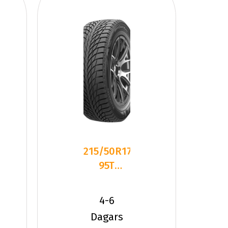
215/50R17
95T
Kumho
WinterCraft
4-6
ICE WI5
Dagars