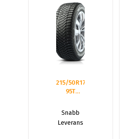
215/50R17
95T
Goodyear
ULTRAGRIP
Snabb
ARCTIC
Leverans