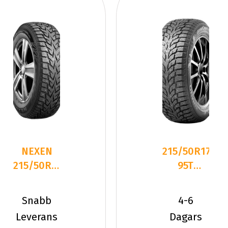
NEXEN
215/50R17
215/50R17
95T
95T
Kumho
WINSPIKE
WinterCraft
Snabb
4-6
3 XL
Ice Wi3
Leverans
Dagars