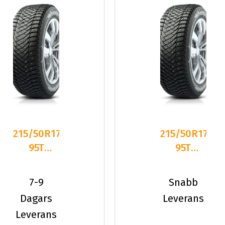
215/50R17
215/50R17
95T
95T
Goodyear
Goodyear
ULTRAGRIP
ULTRAGRIP
7-9
Snabb
ARCTIC
ARCTIC
Dagars
Leverans
Leverans