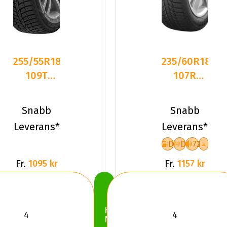
255/55R18
235/60R18
109T
107R
Laufenn I
Triangle
Fit Ice
PL01 XL
Snabb
Snabb
LW71 D
Friktion
Leverans*
Leverans*
2024
D
D
72
Fr.
Fr.
1095 kr
1157 kr
Köp
Nu