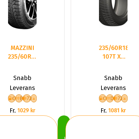
MAZZINI
235/60R18
235/60R18
107T XL
107T
LEAO
SNOWLEOPARD
WINTER
Snabb
Snabb
2 NC
DEFENDER
Leverans
Leverans
C
B
72
C
D
72
Fr.
Fr.
1029 kr
1081 kr