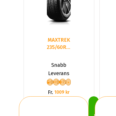
MAXTREK
235/60R18
107S
TREK M7
Snabb
PLUS
Leverans
D
D
72
Fr.
1009 kr