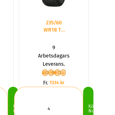
235/60
WR18 TL
107W
YOKO
9
BLUEARTH
Arbetsdagars
4S AW21
Leverans.
XL
C
B
72
Fr.
1334 kr
Köp
Köp
Nu
Nu