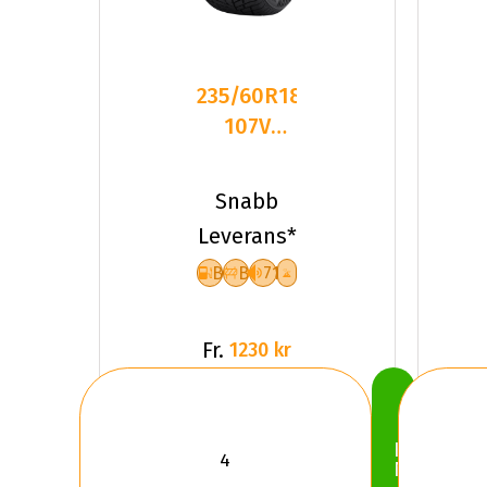
235/60R18
107V
Sailun ICE
BLAZER
Snabb
ALPINE
Leverans*
B
B
71
Fr.
1230 kr
Köp
Nu