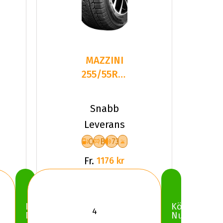
MAZZINI
255/55R18
109T
SNOWLEOPARD
Snabb
2 XL
Leverans
C
B
73
Fr.
1176 kr
Köp
Köp
Nu
Nu