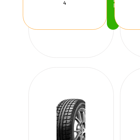
Köp
Nu