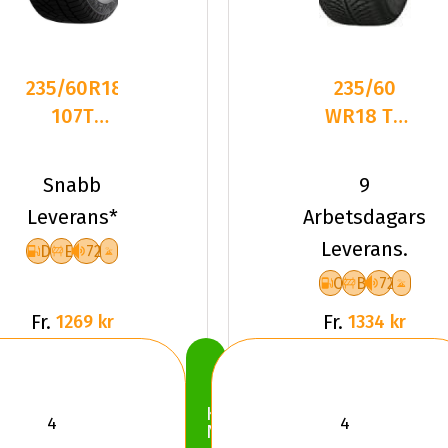
235/60R18
235/60
107T
WR18 TL
Gislaved
107W
SoftFrost200
YOKO
Snabb
9
XL
BLUEARTH
Leverans*
Arbetsdagars
4S AW21
Leverans.
D
E
72
XL
C
B
72
Fr.
Fr.
1269 kr
1334 kr
Köp
Nu