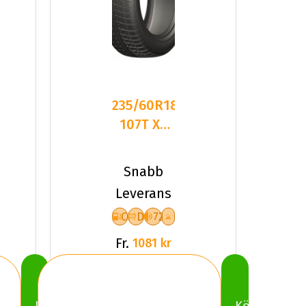
235/60R18
107T XL
LEAO
WINTER
Snabb
DEFENDER
Leverans
C
D
72
Fr.
1081 kr