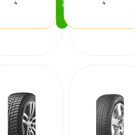
Köp
Nu