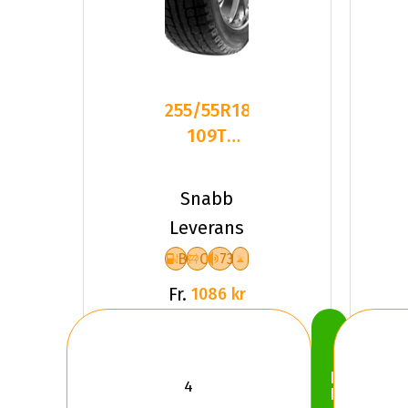
255/55R18
109T
Maxtrek
Trek M7
Snabb
MFS
Leverans
Friktion
B
C
73
Fr.
1086 kr
Köp
Nu