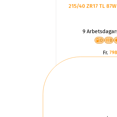
215/40 ZR17 TL 87W
9 Arbetsdagar
D
B
Fr.
798