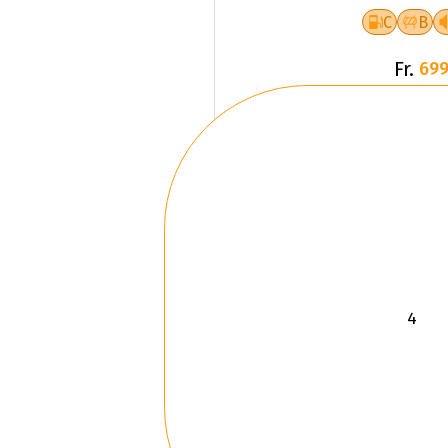
C
B
Fr.
699