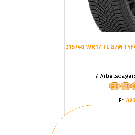
215/40 WR17 TL 87W TYF
9 Arbetsdagar
D
B
Fr.
896