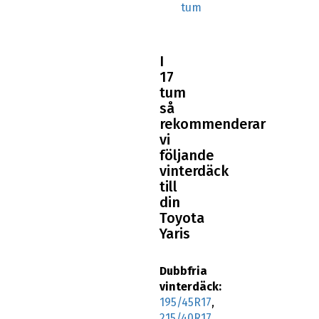
tum
I
17
tum
så
rekommenderar
vi
följande
vinterdäck
till
din
Toyota
Yaris
Dubbfria
vinterdäck:
195/45R17
,
215/40R17