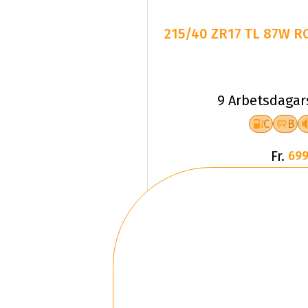
215/40 ZR17 TL 87W 
9 Arbetsdagar
C
B
Fr.
699