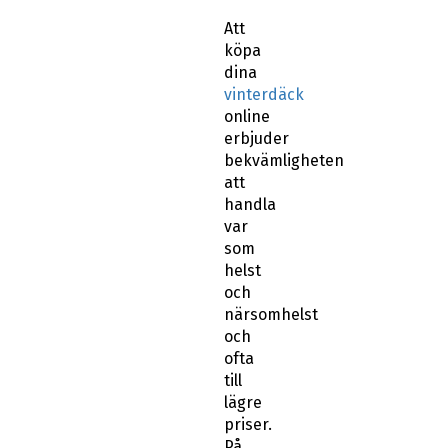
Att
köpa
dina
vinterdäck
online
erbjuder
bekvämligheten
att
handla
var
som
helst
och
närsomhelst
och
ofta
till
lägre
priser.
På