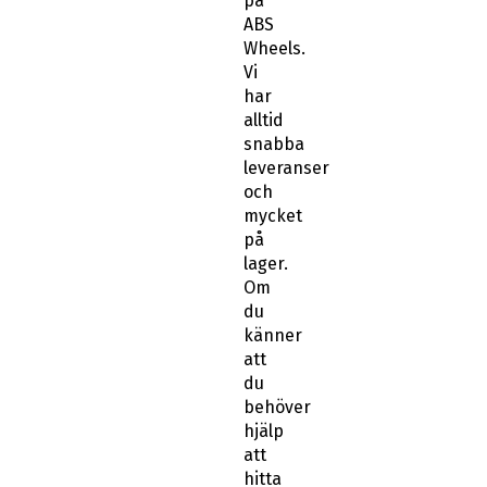
på
ABS
Wheels.
Vi
har
alltid
snabba
leveranser
och
mycket
på
lager.
Om
du
känner
att
du
behöver
hjälp
att
hitta