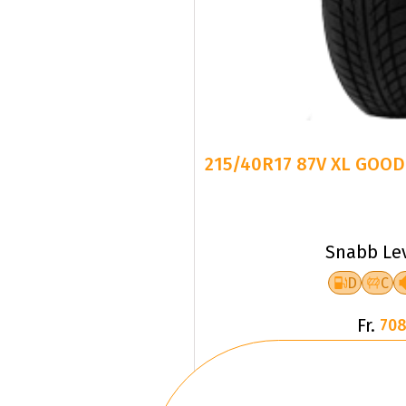
215/40R17 87V XL GOOD
Snabb Le
D
C
Fr.
708