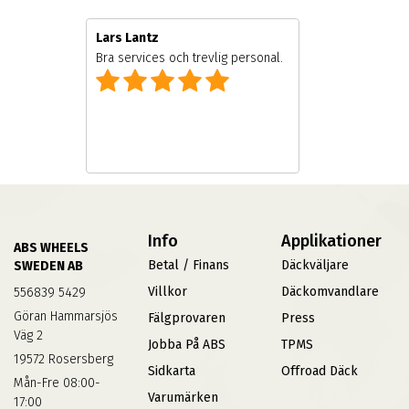
Lars Lantz
e
Bra services och trevlig personal.
Info
Applikationer
ABS WHEELS
Betal / Finans
Däckväljare
SWEDEN AB
Villkor
Däckomvandlare
556839 5429
Göran Hammarsjös
Fälgprovaren
Press
Väg 2
Jobba På ABS
TPMS
19572 Rosersberg
Sidkarta
Offroad Däck
Mån-Fre 08:00-
Varumärken
17:00