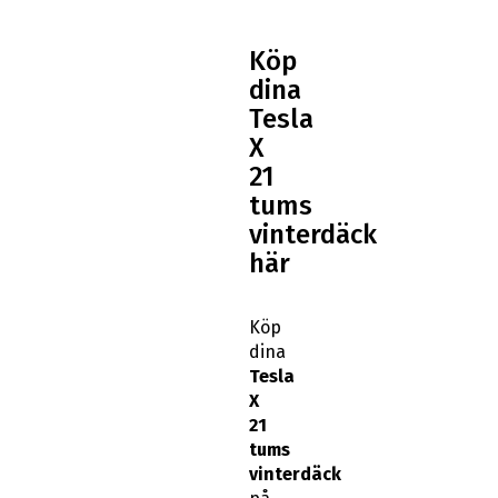
Köp
dina
Tesla
X
21
tums
vinterdäck
här
Köp
dina
Tesla
X
21
tums
vinterdäck