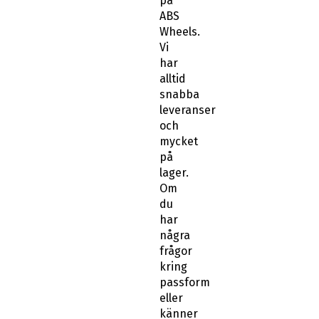
på
ABS
Wheels.
Vi
har
alltid
snabba
leveranser
och
mycket
på
lager.
Om
du
har
några
frågor
kring
passform
eller
känner