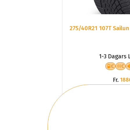
275/40R21 107T Sailun
1-3 Dagars 
C
C
Fr.
188