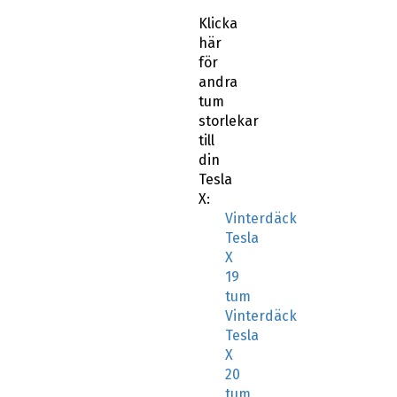
Klicka
här
för
andra
tum
storlekar
till
din
Tesla
X:
Vinterdäck
Tesla
X
19
tum
Vinterdäck
Tesla
X
20
tum