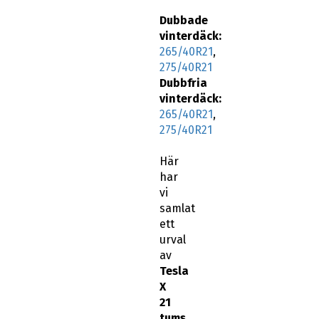
Dubbade
vinterdäck:
265/40R21
,
275/40R21
Dubbfria
vinterdäck:
265/40R21
,
275/40R21
Här
har
vi
samlat
ett
urval
av
Tesla
X
21
tums