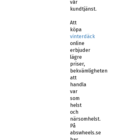
vår
kundtjänst.
Att
köpa
vinterdäck
online
erbjuder
lägre
priser,
bekvämligheten
att
handla
var
som
helst
och
närsomhelst.
På
abswheels.se
har