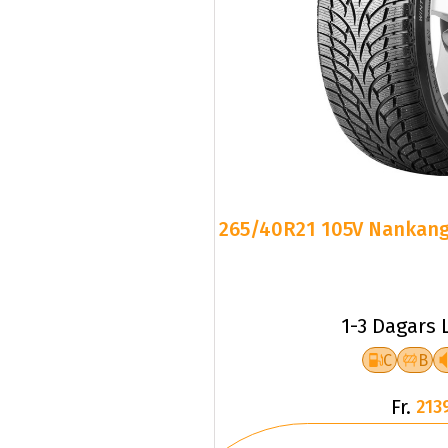
265/40R21 105V Nankang 
1-3 Dagars 
C
B
Fr.
213