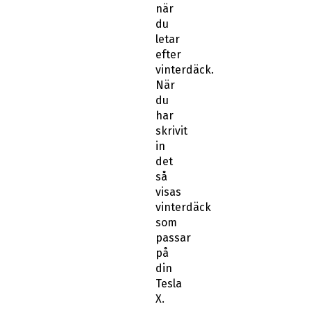
när
du
letar
efter
vinterdäck.
När
du
har
skrivit
in
det
så
visas
vinterdäck
som
passar
på
din
Tesla
X.