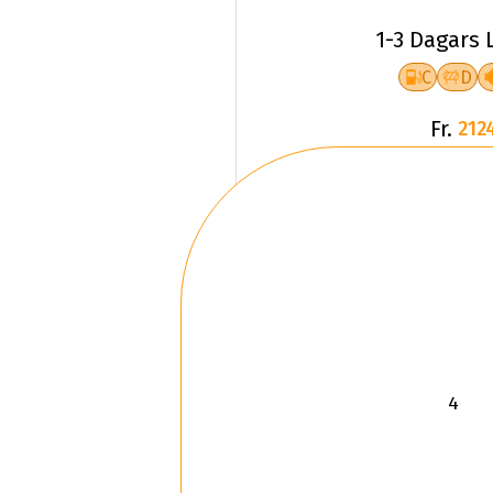
1-3 Dagars 
C
D
Fr.
212