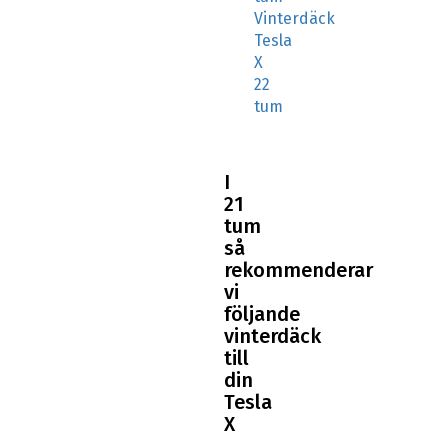
Vinterdäck
Tesla
X
22
tum
I
21
tum
så
rekommenderar
vi
följande
vinterdäck
till
din
Tesla
X