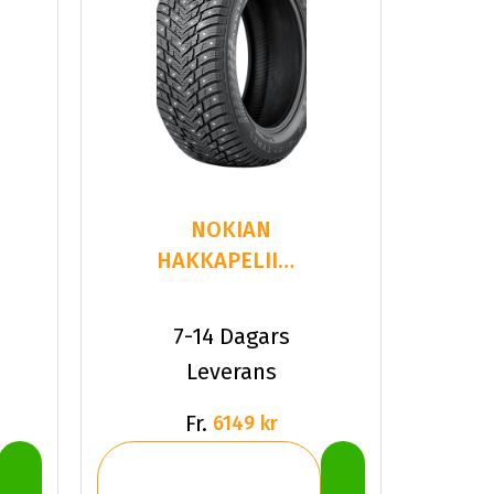
NOKIAN
HAKKAPELIITTA
10 275/40R21
107 T XL
7-14 Dagars
Leverans
Fr.
6149 kr