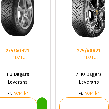
275/40R21
275/40R21
107T
107T
Continental
Continental
IceContact 3
IceContact 8
1-3 Dagars
7-10 Dagars
Leverans
Leverans
Fr.
Fr.
4614 kr
4614 kr