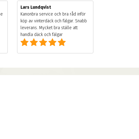
Lars Lundqvist
de
Kanonbra service och bra råd inför
köp av vinterdäck och fälgar. Snabb
leverans. Mycket bra ställe att
handla däck och fälgar
KONTAKTA
Kontakta Oss
Vinterdäck