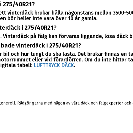
 i
275/40R21
?
tt vinterdäck brukar hålla någonstans mellan 3500-500
en bör heller inte vara över 10 år gamla.
terdäck i
275/40R21
?
. Vinterdäck på fälg kan förvaras liggande, lösa däck 
ubbade vinterdäck i
275/40R21
?
 bil och hur tungt du ska lasta. Det brukar finnas en t
 motorrummet eller vid förardörren. Om du inte hittar tab
igitala tabell:
LUFTTRYCK DÄCK
.
 generell. Rådgör gärna med någon av våra däck och fälgexperter och