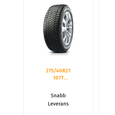
275/40R21
107T
Goodyear
ULTRAGRIP
Snabb
ARCTI
Leverans