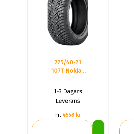
275/40-21
107T Nokian
HKPL 10 SUV
XL Du
1-3 Dagars
Leverans
Fr.
4558 kr