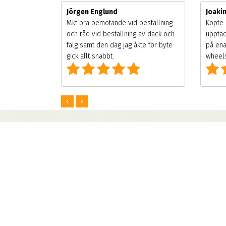
Jörgen Englund
Joaki
gsäsongen.
Mkt bra bemötande vid beställning
Köpte 
ning men
och råd vid beställning av däck och
upptäc
 väldigt
fälg samt den dag jag åkte för byte
på ena
g som alla
gick allt snabbt.
wheels
Info
ABS WHEELS SWEDEN AB
Betal / Finans
556839 5429
Göran Hammarsjös Väg 2
Villkor
19572 Rosersberg
Fälgprovaren
Mån-Fre 08:00-17:00