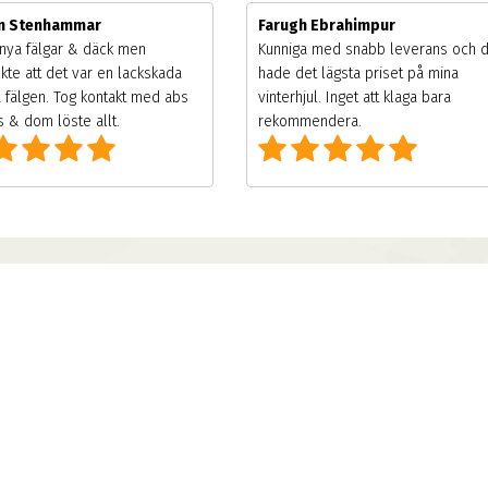
m Stenhammar
Farugh Ebrahimpur
nya fälgar & däck men
Kunniga med snabb leverans och 
kte att det var en lackskada
hade det lägsta priset på mina
 fälgen. Tog kontakt med abs
vinterhjul. Inget att klaga bara
 & dom löste allt.
rekommendera.
Applikationer
Kunskap
Däckväljare
Däckskola
Däckomvandlare
Blog
Press
FAQs