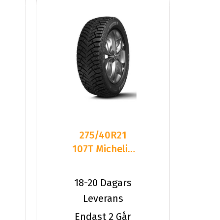
275/40R21
107T Michelin
XIN4 SUV XL
RG
18-20 Dagars
Leverans
Endast 2 Går