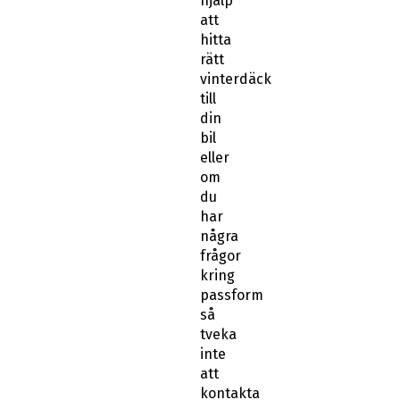
hjälp
att
hitta
rätt
vinterdäck
till
din
bil
eller
om
du
har
några
frågor
kring
passform
så
tveka
inte
att
kontakta