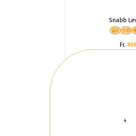
Snabb Le
C
D
Fr.
850