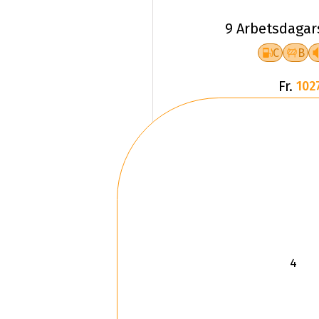
9 Arbetsdagar
C
B
Fr.
102