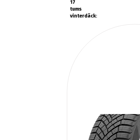
17
tums
vinterdäck
: