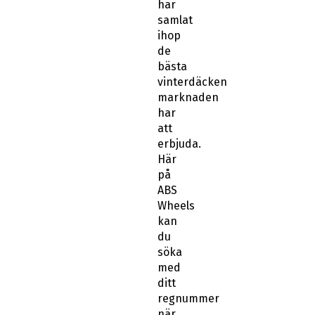
har
samlat
ihop
de
bästa
vinterdäcken
marknaden
har
att
erbjuda.
Här
på
ABS
Wheels
kan
du
söka
med
ditt
regnummer
när