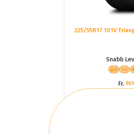
225/55R17 101V Triang
Snabb Lev
D
C
Fr.
901