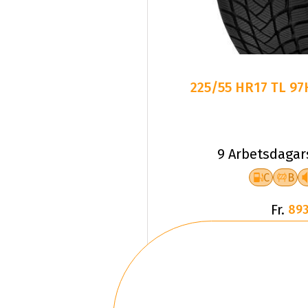
225/55 HR17 TL 9
9 Arbetsdagar
C
B
Fr.
893