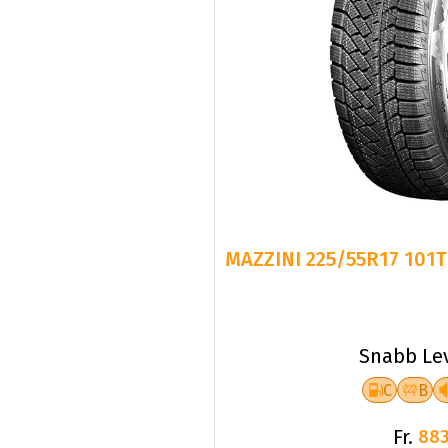
MAZZINI 225/55R17 101
Snabb Le
C
B
Fr.
883