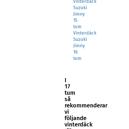
Vinterdäck
Suzuki
Jimny
15
tum
Vinterdäck
Suzuki
Jimny
16
tum
I
17
tum
så
rekommenderar
vi
följande
vinterdäck