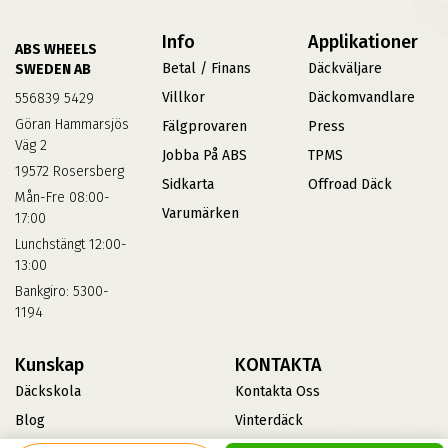
Info
Applikationer
ABS WHEELS
Betal / Finans
Däckväljare
SWEDEN AB
Villkor
Däckomvandlare
556839 5429
Göran Hammarsjös
Fälgprovaren
Press
Väg 2
Jobba På ABS
TPMS
19572 Rosersberg
Sidkarta
Offroad Däck
Mån-Fre 08:00-
Varumärken
17:00
Lunchstängt 12:00-
13:00
Bankgiro: 5300-
1194
Kunskap
KONTAKTA
Däckskola
Kontakta Oss
Blog
Vinterdäck