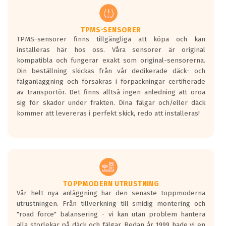
regelverket som introduceras år 2016.
Ett däck med två svarta vågor är redan
godkända för år 2016 nya regelverk.
TPMS-SENSORER
TPMS-sensorer finns tillgängliga att köpa och kan
Ett däck med en svart våg kommer vara
installeras här hos oss. Våra sensorer är original
minst tre decibel tystare än det
kompatibla och fungerar exakt som original-sensorerna.
regelverk som börjar gälla 2016.
Din beställning skickas från vår dedikerade däck- och
fälganläggning och försäkras i förpackningar certifierade
av transportör. Det finns alltså ingen anledning att oroa
sig för skador under frakten. Dina fälgar och/eller däck
kommer att levereras i perfekt skick, redo att installeras!
TOPPMODERN UTRUSTNING
Vår helt nya anläggning har den senaste toppmoderna
utrustningen. Från tillverkning till smidig montering och
"road force" balansering - vi kan utan problem hantera
alla storlekar på däck och fälgar. Redan år 1999 hade vi en