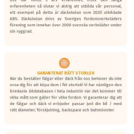
personbilar och lätta lastbilar.
erfarenheten så slutar vi aldrig att utbilda vår personal,
Betyget sätts efter ett test där däcken
ett exempel på detta är däckskolan som 2020 utbildade
skall bromsa in på en väg där det ligger
ABS. Däckskolan drivs av Sveriges fordonsverkstäders
0.5-1.5 mm vatten.
förening som innehar över 2000 svenska verkstäder under
I 80km/h kommer skillnaden på
sin ryggrad.
bromssträckan vara fyra billängder( ca
18meter) mellan däck med betyg A
gentemot F.
Bullernivån:
Vid körning i över 50km/h brukar
rullmotståndets ljud överträffa
GARANTERAT RÄTT STORLEK
När du beställer fälgar eller däck från oss behöver du inte
motorljudet.
oroa dig för att köpa dem i fel storlek! Vi har nämligen den
På däckmärkningen kommer det finnas
bredaste bildatabasen i hela industrin när det kommer till
en symbol av ett däck med vågar. Hög
vilka mått som gäller för vilka fordon. Vi garanterar dig att
bullernivå markeras med svarta vågor
de fälgar och däck vi erbjuder passar just din bil / med
medans de vita vågorna påvisar om det är
rätt diameter, förskjutning, backspace och bultmönster.
ett tyst däck.
Ett däck med tre svarta vågor uppnår de
europeiska kraven som finns i dagsläget,
men är inte längre tillåtna enligt nya