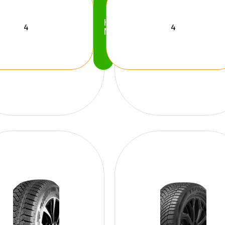
Köp
Nu