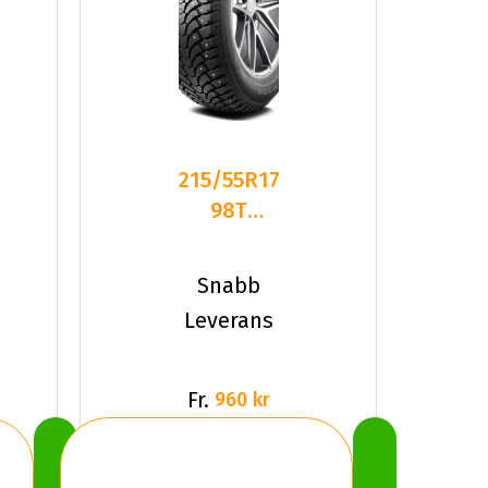
215/55R17
98T
Maxtrek
TREK
Snabb
M900 Ice
Leverans
XL
Fr.
960 kr