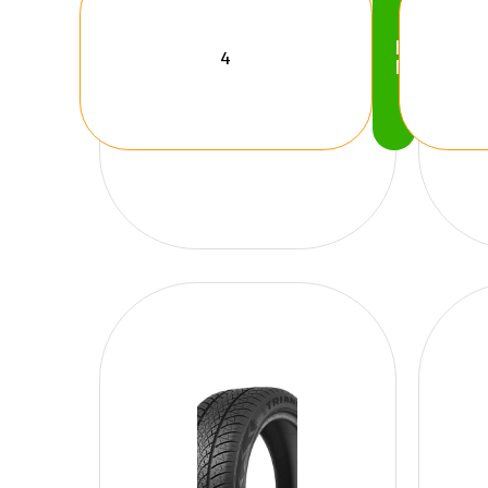
Köp
Nu