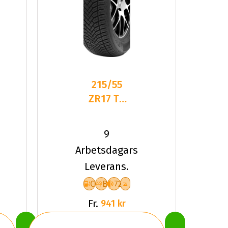
215/55
ZR17 TL
98W TYF
ALLSEASON
9
6 XL
Arbetsdagars
Leverans.
C
B
72
Fr.
941 kr