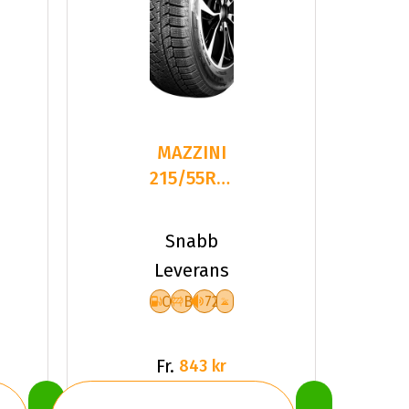
MAZZINI
215/55R17
98T
SNOWLEOPARD
Snabb
2 NC
Leverans
C
B
72
Fr.
843 kr