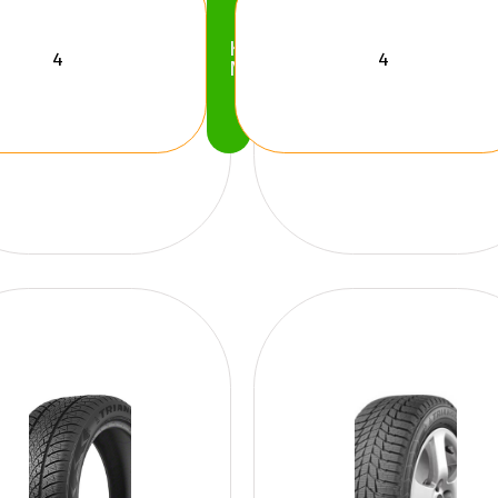
Köp
Nu