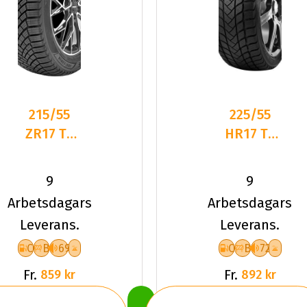
215/55
225/55
ZR17 TL
HR17 TL
98W
97H
LANDSAIL
DELINTE
9
9
4-
WD6
Arbetsdagars
Arbetsdagars
SEASONS
Leverans.
Leverans.
3 XL
C
B
69
C
B
72
Fr.
Fr.
859 kr
892 kr