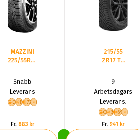
MAZZINI
215/55
225/55R17
ZR17 TL
101T
98W
SNOWLEOPARD
TYFOON
Snabb
9
2 NC
ALL-
Leverans
Arbetsdagars
SEASON 7
Leverans.
C
B
72
XL
C
B
69
Fr.
Fr.
883 kr
941 kr