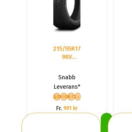
215/55R17
98V
Triangle
TW401 XL
Snabb
Friktion
Leverans*
2026
D
C
72
Fr.
901 kr