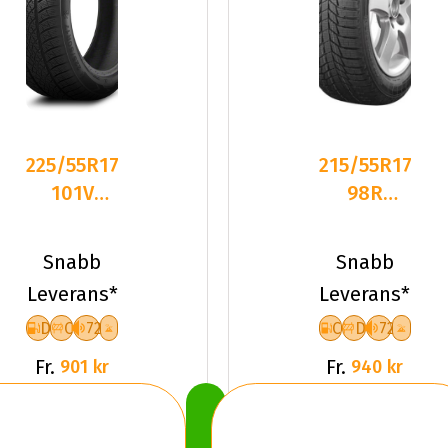
225/55R17
215/55R17
101V
98R
Triangle
Triangle
TW401 XL
PL01 XL
Snabb
Snabb
Frikti
Friktion
Leverans*
Leverans*
2026
D
C
72
C
D
72
Fr.
Fr.
901 kr
940 kr