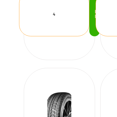
Köp
Nu