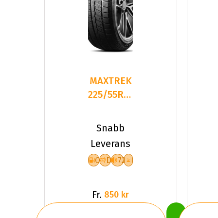
MAXTREK
225/55R17
101T
TREK M7
Snabb
PLUS
Leverans
C
D
72
Fr.
850 kr