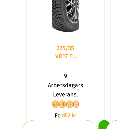
225/55
VR17 TL
101V
LANDSAIL
9
4-
Arbetsdagars
SEASONS
Leverans.
3 XL
C
B
72
Fr.
852 kr