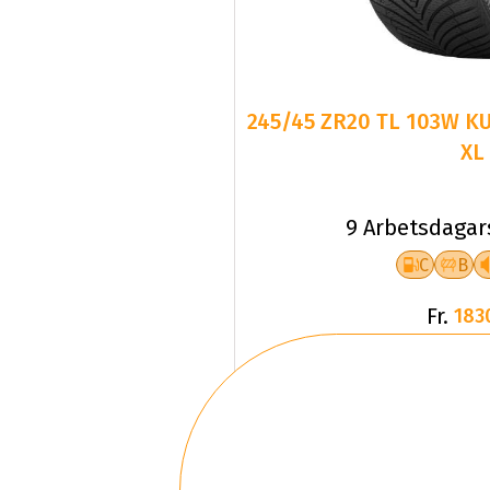
245/45 ZR20 TL 103W K
XL
9 Arbetsdagar
C
B
Fr.
183