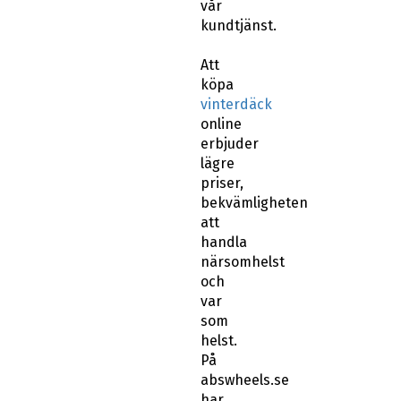
vår
kundtjänst.
Att
köpa
vinterdäck
online
erbjuder
lägre
priser,
bekvämligheten
att
handla
närsomhelst
och
var
som
helst.
På
abswheels.se
har