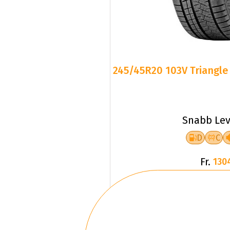
245/45R20 103V Triangle 
Snabb Lev
D
C
Fr.
130