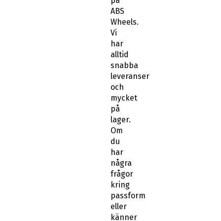
på
ABS
Wheels.
Vi
har
alltid
snabba
leveranser
och
mycket
på
lager.
Om
du
har
några
frågor
kring
passform
eller
känner