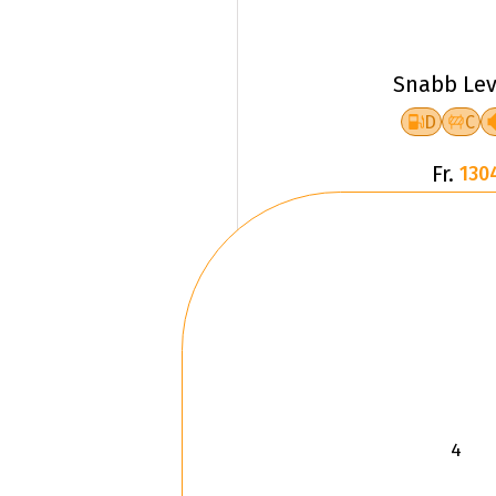
Snabb Lev
D
C
Fr.
130