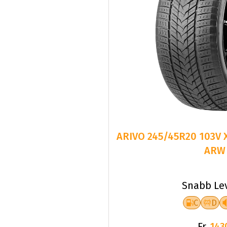
ARIVO 245/45R20 103V
ARW
Snabb Le
C
D
Fr.
143