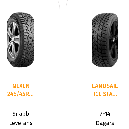
NEXEN
LANDSAIL
245/45R20
ICE STAR
103H
IS37
WINSPIKE
245/45R20
Snabb
7-14
3 XL
103 H
Leverans
Dagars