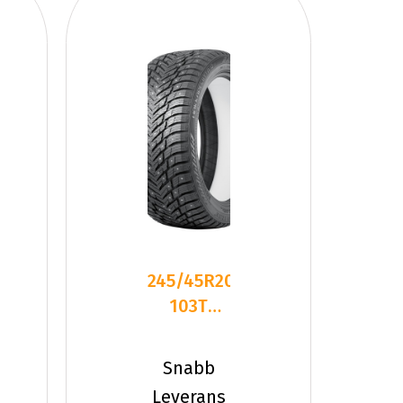
245/45R20
103T
Nokian
HKPL 10
Snabb
EV XL Sil
Leverans