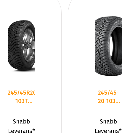
245/45R20
245/45-
103T
20 103T
Michelin
Nokian
XIN4 SUV
HKPL 10
Snabb
Snabb
XL RG
SUV XL Du
Leverans*
Leverans*