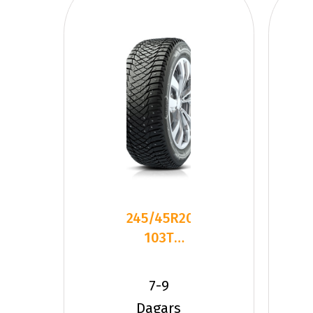
245/45R20
103T
Goodyear
ULTRAGRIP
7-9
ARCTI
Dagars