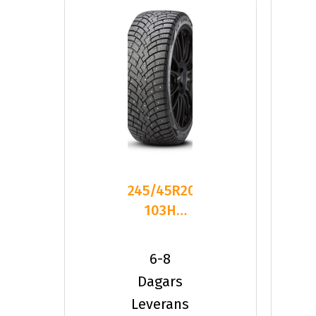
245/45R20
103H
Pirelli
SCORPION
6-8
ICE ZER
Dagars
Leverans