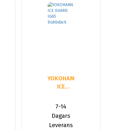
YOKOHAMA
ICE
GUARD
IG65
7-14
245/45R20
Dagars
103 T XL
Leverans