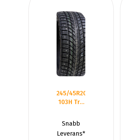
245/45R20
103H Tri-
Ace Snow
White 2
Snabb
XL
Leverans*