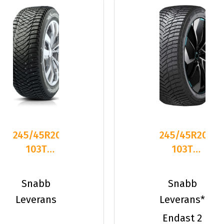
245/45R20
245/45R20
103T
103T
Goodyear
Hankook
ULTRAGRIP
IW04A
Snabb
Snabb
ARCTI
ION
Leverans
Leverans*
Nordic
Endast 2