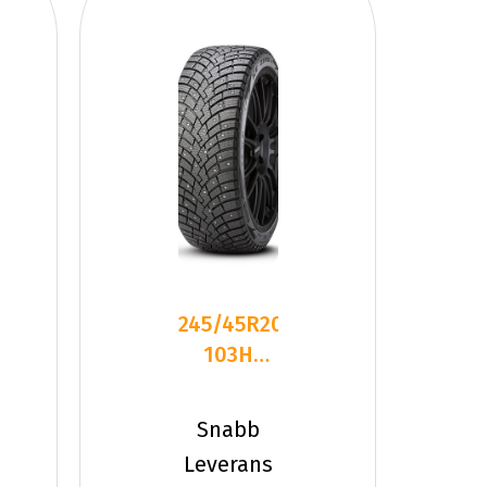
245/45R20
103H
Pirelli
SCORPION
Snabb
ICE ZER
Leverans