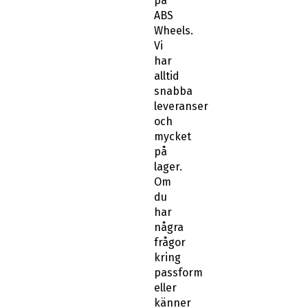
på
ABS
Wheels.
Vi
har
alltid
snabba
leveranser
och
mycket
på
lager.
Om
du
har
några
frågor
kring
passform
eller
känner