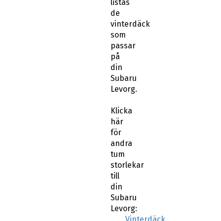
listas
de
vinterdäck
som
passar
på
din
Subaru
Levorg.
Klicka
här
för
andra
tum
storlekar
till
din
Subaru
Levorg:
Vinterdäck