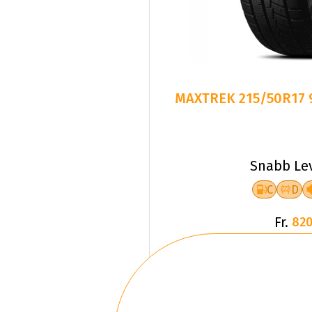
MAXTREK 215/50R17 
Snabb Le
C
D
Fr.
820