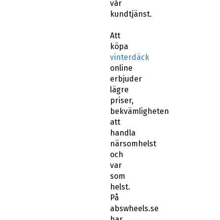
vår
kundtjänst.
Att
köpa
vinterdäck
online
erbjuder
lägre
priser,
bekvämligheten
att
handla
närsomhelst
och
var
som
helst.
På
abswheels.se
har