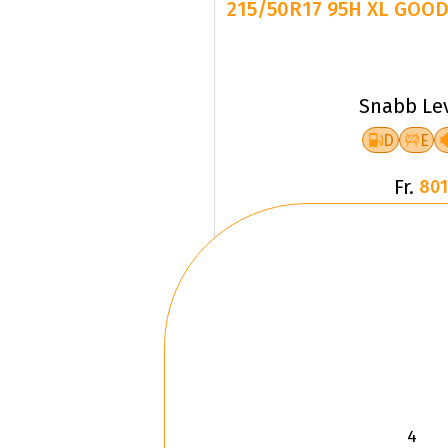
215/50R17 95H XL GOOD
Snabb Le
D
E
Fr.
801