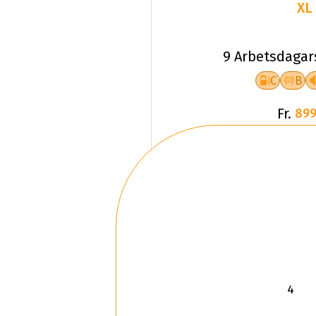
XL
9 Arbetsdagar
C
B
Fr.
899