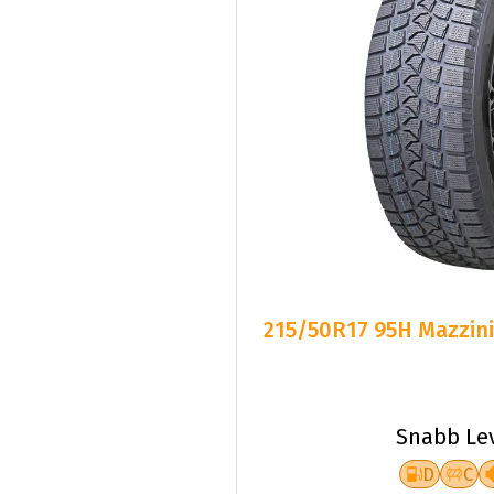
215/50R17 95H Mazzini
Snabb Le
D
C