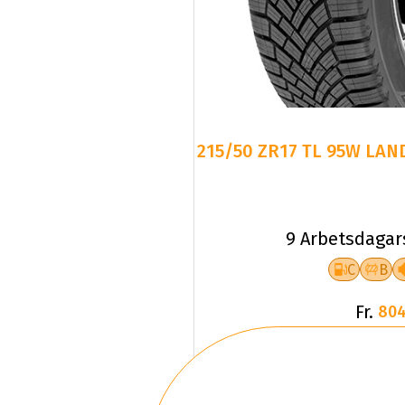
215/50 ZR17 TL 95W LAN
9 Arbetsdagar
C
B
Fr.
804