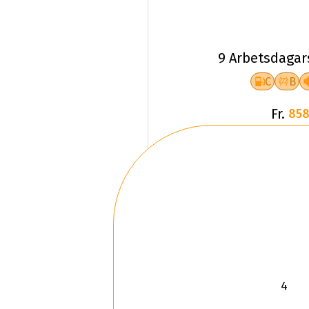
9 Arbetsdagar
C
B
Fr.
858