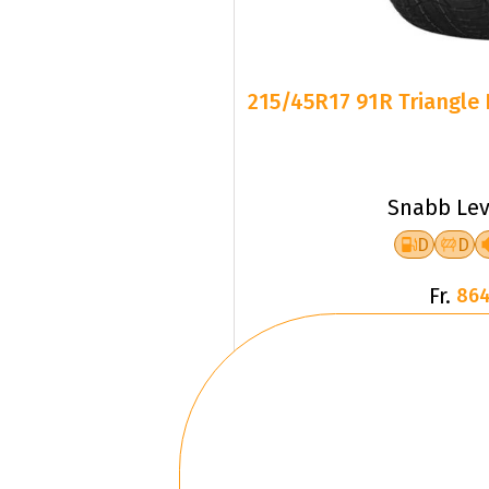
215/45R17 91R Triangle 
Snabb Lev
D
D
Fr.
864