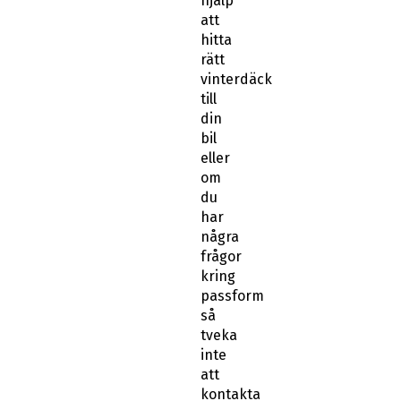
hjälp
att
hitta
rätt
vinterdäck
till
din
bil
eller
om
du
har
några
frågor
kring
passform
så
tveka
inte
att
kontakta