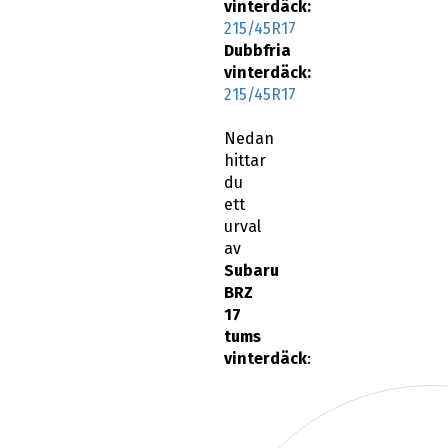
vinterdäck:
215/45R17
Dubbfria
vinterdäck:
215/45R17
Nedan
hittar
du
ett
urval
av
Subaru
BRZ
17
tums
vinterdäck
: