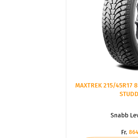
MAXTREK 215/45R17 8
STUD
Snabb Le
Fr.
864