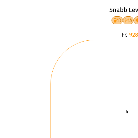
Snabb Lev
D
A
Fr.
928