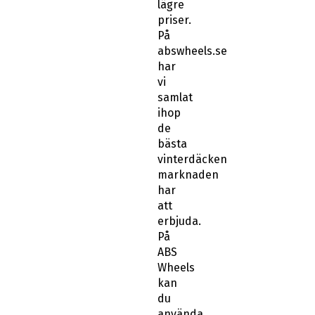
lägre
priser.
På
abswheels.se
har
vi
samlat
ihop
de
bästa
vinterdäcken
marknaden
har
att
erbjuda.
På
ABS
Wheels
kan
du
använda