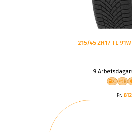
215/45 ZR17 TL 91W
9 Arbetsdagar
C
B
Fr.
812