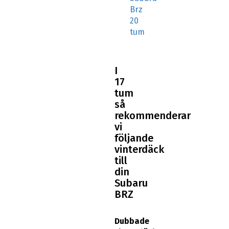
Brz
20
tum
I
17
tum
så
rekommenderar
vi
följande
vinterdäck
till
din
Subaru
BRZ
Dubbade