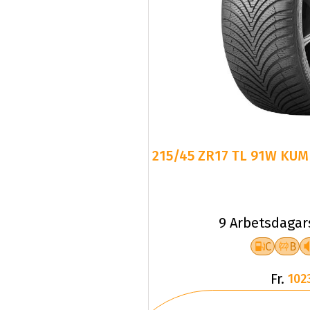
215/45 ZR17 TL 91W KUM
9 Arbetsdagar
C
B
Fr.
102