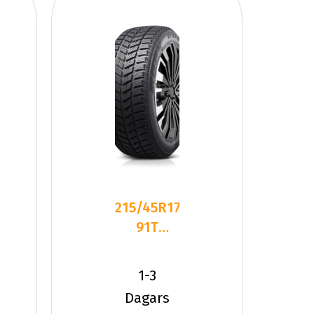
215/45R17
91T
Dynamo
SNOW-H
1-3
MSL01 XL
Dagars
Fr