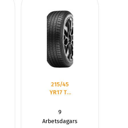
215/45
YR17 TL
91Y VR
QUATRAC
9
PRO+ XL
Arbetsdagars