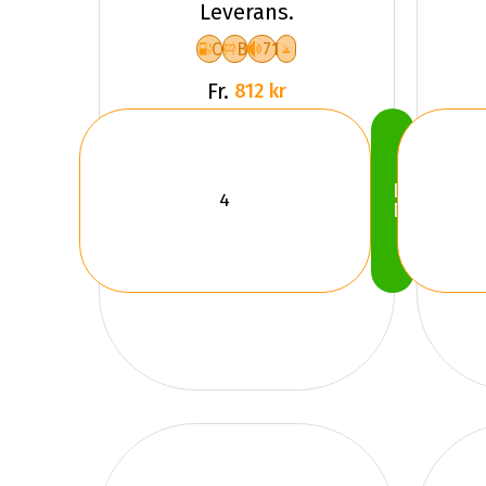
Leverans.
C
B
71
Fr.
812 kr
Köp
Nu