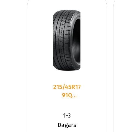
215/45R17
91Q
Nankang
WS-1 XL
1-3
Friktion
Dagars
2024