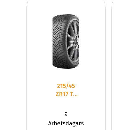
215/45
ZR17 TL
91W
KUMHO
9
SOLUS 4S
Arbetsdagars
HA32 XL