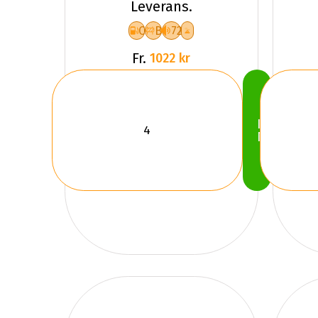
Leverans.
C
B
72
Fr.
1022 kr
Köp
Nu