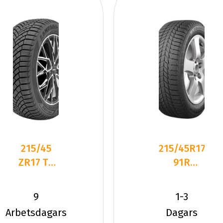
215/45
215/45R17
ZR17 TL
91R
91W
Triangle
LANDSAIL
PL01 XL
9
1-3
4-
Friktion
Arbetsdagars
Dagars
SEASONS
2025