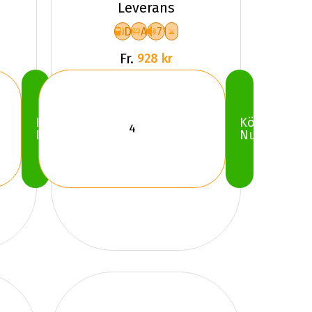
Leverans
D
A
71
Fr.
928 kr
Köp
Köp
Nu
Nu