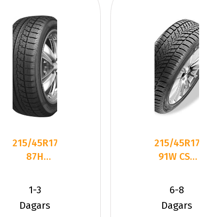
215/45R17
215/45R17
87H
91W CST
Sailun ICE
Medallion
BLAZER
ACP1 XL
1-3
6-8
Arctic
Friktion
Dagars
Dagars