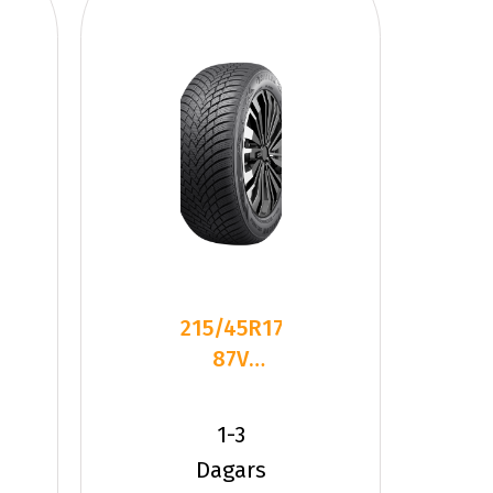
215/45R17
87V
Sailun ICE
BLAZER
1-3
ALPINE
Dagars