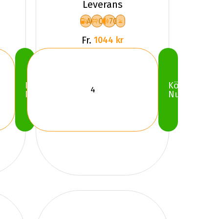
Leverans
A
C
70
Fr.
1044 kr
Köp
Köp
Nu
Nu