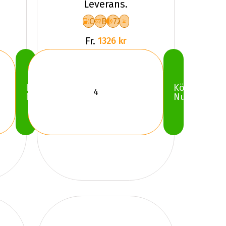
Leverans.
C
B
72
Fr.
1326 kr
Köp
Köp
Nu
Nu