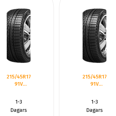
215/45R17
215/45R17
91V
91V
Sailun ICE
Sailun ICE
BLAZER
BLAZER
1-3
1-3
Alpine
Alpine
Dagars
Dagars