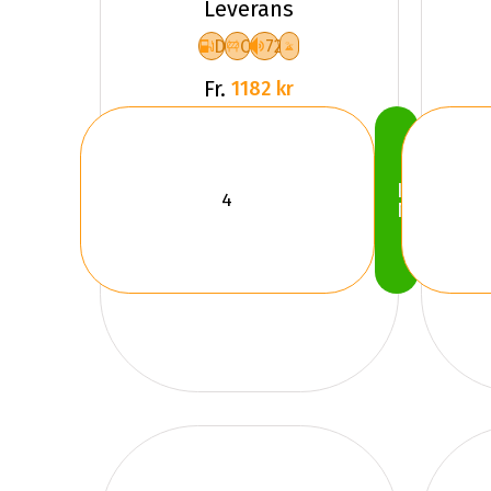
Leverans
D
C
72
Fr.
1182 kr
Köp
Nu