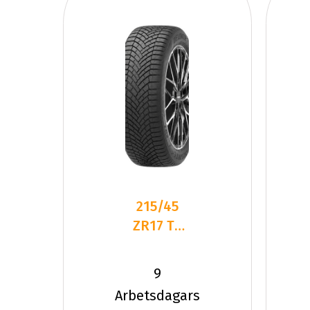
215/45
ZR17 TL
91W
DELINTE
9
AW7 XL
Arbetsdagars