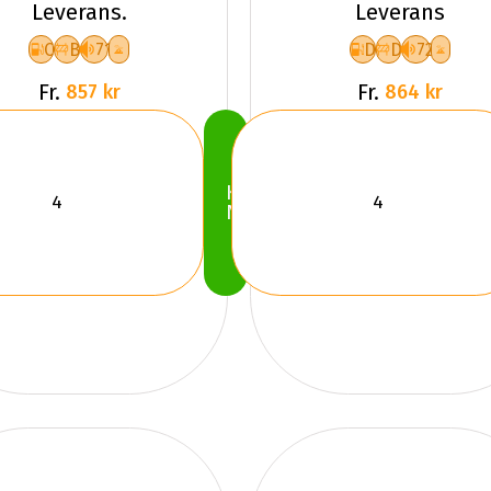
Leverans.
Leverans
3 XL
C
B
71
D
D
72
Fr.
Fr.
857 kr
864 kr
Köp
Nu