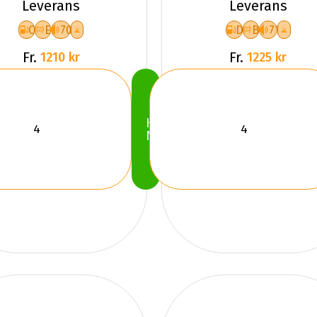
Leverans
Leverans
C
E
70
D
B
71
Fr.
Fr.
1210 kr
1225 kr
Köp
Nu