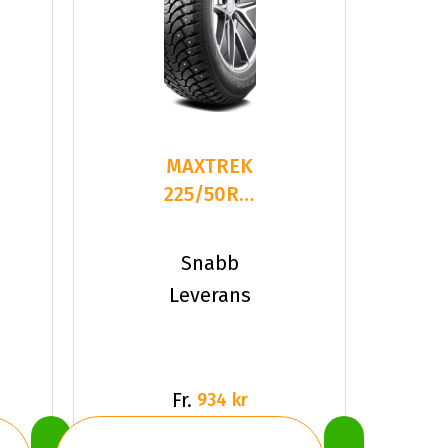
MAXTREK
225/50R17
98T/
TREK
Snabb
M900 ICE
Leverans
XL
Fr.
934 kr