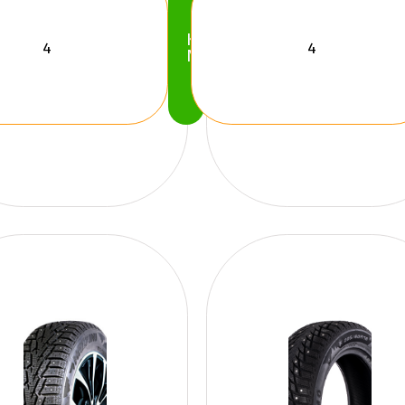
Köp
Nu