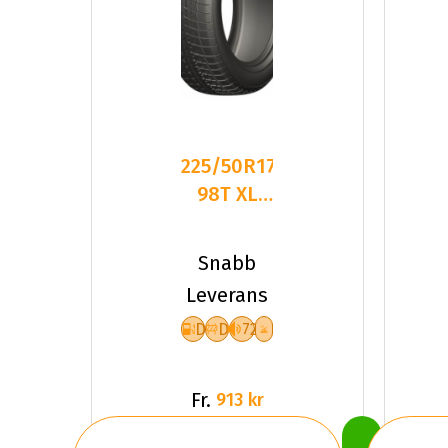
225/50R17
98T XL
LEAO
WINTER
Snabb
DEFENDER
Leverans
I
D
D
72
Fr.
913 kr