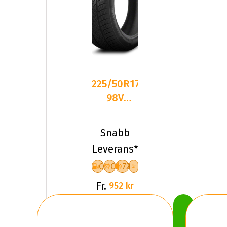
225/50R17
98V
Triangle
TW401 XL
Snabb
Friktion
Leverans*
2026
C
C
72
Fr.
952 kr