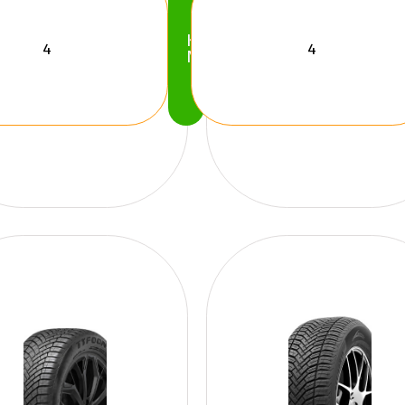
Köp
Nu