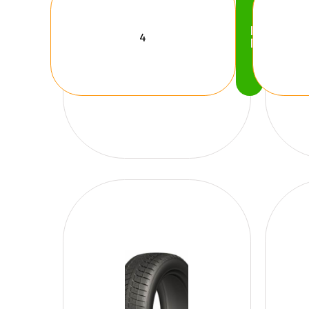
Köp
Nu