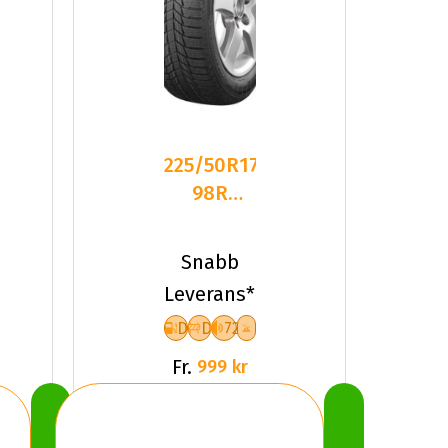
225/50R17
98R
Triangle
PL01 XL
Snabb
Friktion
Leverans*
2026
D
D
72
Fr.
999 kr