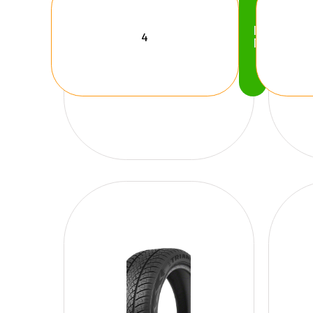
Köp
Nu