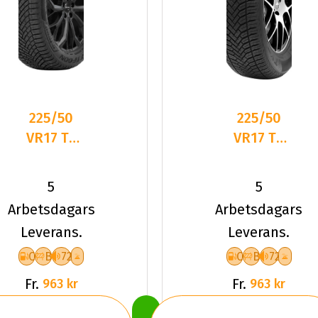
225/50
225/50
VR17 TL
VR17 TL
98V
98V TYF
TYFOON
ALLSEASON
5
5
ALL-
6 XL
Arbetsdagars
Arbetsdagars
SEASON 7
Leverans.
Leverans.
XL
C
B
72
C
B
72
Fr.
Fr.
963 kr
963 kr