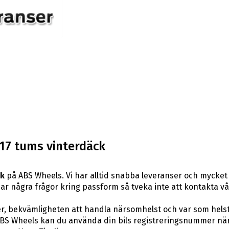
 17 tums vinterdäck
ck
på ABS Wheels. Vi har alltid snabba leveranser och mycket
du har några frågor kring passform så tveka inte att kontakta v
er, bekvämligheten att handla närsomhelst och var som hels
S Wheels kan du använda din bils registreringsnummer när d