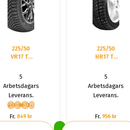
225/50
225/50
VR17 TL
HR17 TL
98V
98H
LANDSAIL
LANDSAIL
5
5
4-
IS33 ICE
Arbetsdagars
Arbetsdagars
SEASONS
STAR SP
Leverans.
Leverans.
3 XL
C
B
72
Fr.
Fr.
849 kr
956 kr