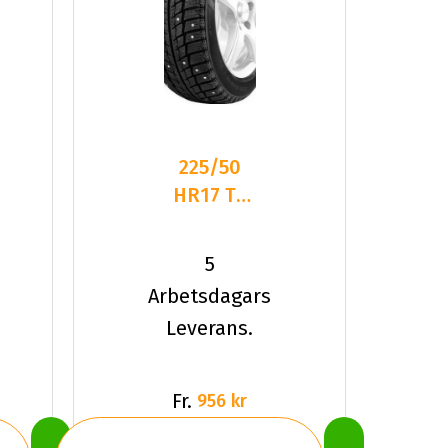
225/50
HR17 TL
98H
LANDSAIL
5
IS33 ICE
Arbetsdagars
STAR SP
Leverans.
Fr.
956 kr