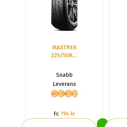
MAXTREK
225/50R17
98H TREK
M7 PLUS
Snabb
XL
Leverans
C
D
72
Fr.
794 kr