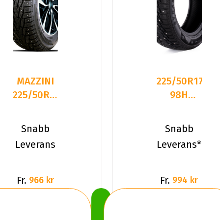
MAZZINI
225/50R17
225/50R17
98H
XL 98T
Dynamo
ICE
SNOW-H
Snabb
Snabb
LEOPARD
MWH03
Leverans
Leverans*
STUDDED
XL Du
Fr.
Fr.
966 kr
994 kr