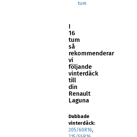
tum
I
16
tum
så
rekommenderar
vi
följande
vinterdäck
till
din
Renault
Laguna
Dubbade
vinterdäck:
205/60R16
,
215/55R16