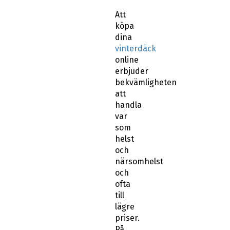
Att
köpa
dina
vinterdäck
online
erbjuder
bekvämligheten
att
handla
var
som
helst
och
närsomhelst
och
ofta
till
lägre
priser.
På