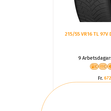
215/55 VR16 TL 97V
9 Arbetsdagar
C
C
Fr.
672