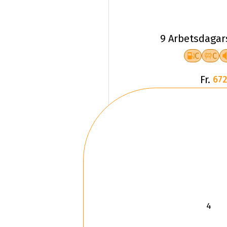
9 Arbetsdagar
C
C
Fr.
672