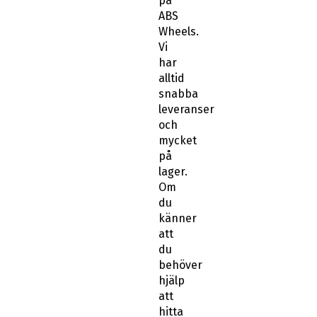
på
ABS
Wheels.
Vi
har
alltid
snabba
leveranser
och
mycket
på
lager.
Om
du
känner
att
du
behöver
hjälp
att
hitta