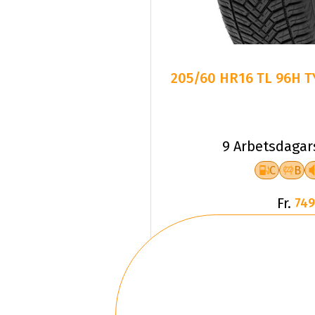
205/60 HR16 TL 96H T
9 Arbetsdagar
C
B
Fr.
749