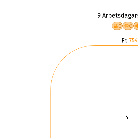
9 Arbetsdagar
C
C
Fr.
754