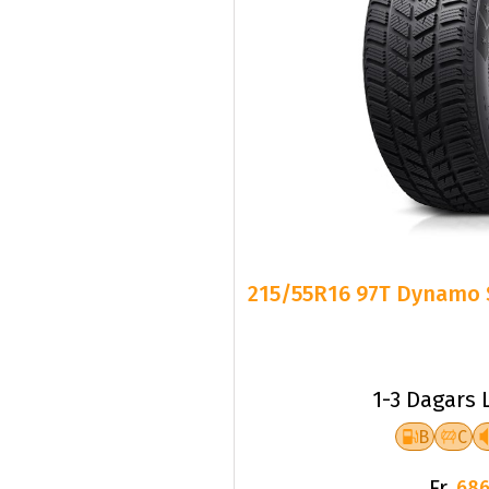
215/55R16 97T Dynamo 
1-3 Dagars 
B
C
Fr.
686