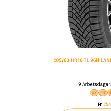
205/60 HR16 TL 96H LAN
9 Arbetsdagar
C
C
Fr.
754