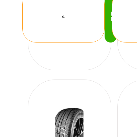
Köp
Nu