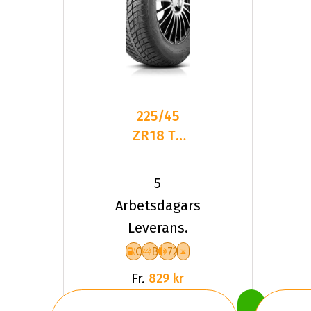
225/45
ZR18 TL
95Y
ROADHOG
5
RGAS02
Arbetsdagars
XL
Leverans.
C
B
72
Fr.
829 kr