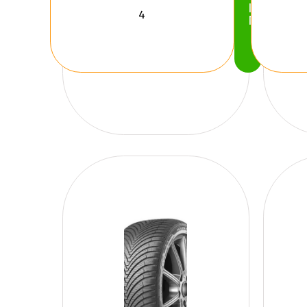
Köp
Nu