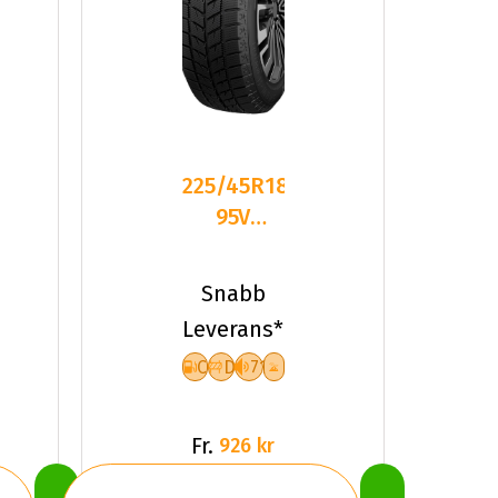
225/45R18
95V
Dynamo
SNOW-H
Snabb
MWH01
Leverans*
XL Fr
C
D
71
Fr.
926 kr