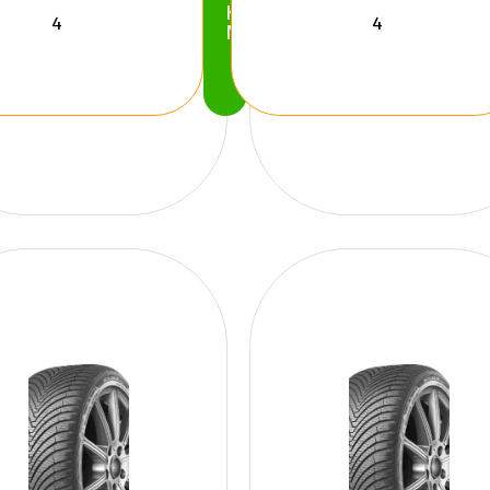
Köp
Nu