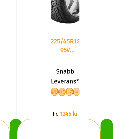
225/45R18
95V
Nankang
SV-3 XL
Snabb
Friktion
Leverans*
2024
D
C
72
Fr.
1245 kr