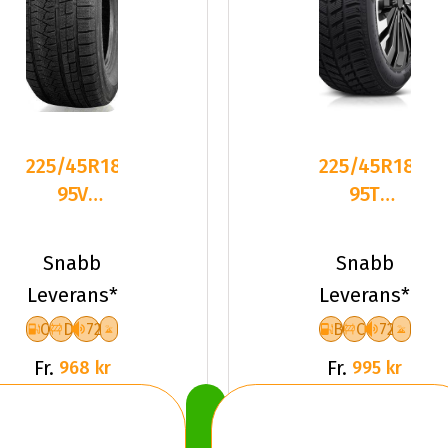
225/45R18
225/45R18
95V
95T
Triangle
Dynamo
PL02 XL
SNOW-H
Snabb
Snabb
Friktion
MSL01 XL
Leverans*
Leverans*
2026
Fr
C
D
72
B
C
72
Fr.
Fr.
968 kr
995 kr