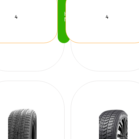
Köp
Nu