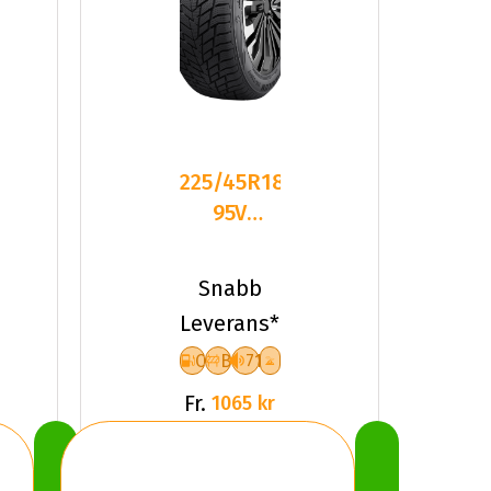
225/45R18
95V
Sailun ICE
BLAZER
Snabb
ALPINE
Leverans*
C
B
71
Fr.
1065 kr