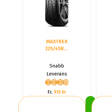
MAXTREK
225/45R18
95H TREK
M7 PLUS
Snabb
XL
Leverans
D
D
72
Fr.
935 kr