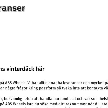
s vinterdäck här
på ABS Wheels. Vi har alltid snabba leveranser och mycket p
du har några frågor kring passform så tveka inte att kontakta v
er, bekvämligheten att handla närsomhelst och var som hels
å ABS Wheels kan du söka med ditt regnummer när du letar e