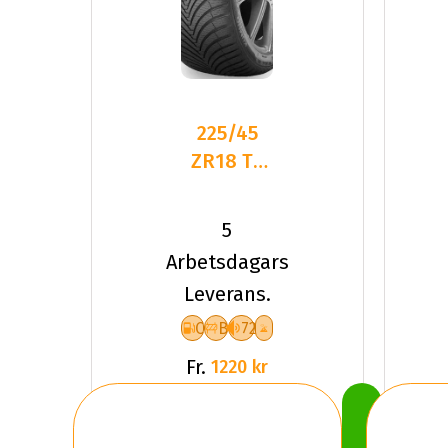
225/45
ZR18 TL
95Y
KUMHO
5
SOLUS 4S
Arbetsdagars
HA32 XL
Leverans.
C
B
72
Fr.
1220 kr