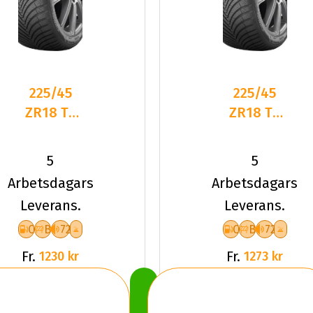
225/45
225/45
ZR18 TL
ZR18 TL
95W
95W
KUMHO
KUMHO
5
5
SOLUS 4S
SOLUS 4S
Arbetsdagars
Arbetsdagars
HA32 XL
HA32+ XL
Leverans.
Leverans.
C
B
72
C
B
72
Fr.
Fr.
1230 kr
1273 kr