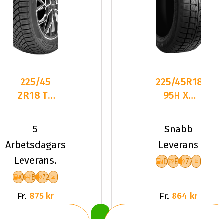
225/45
225/45R18
ZR18 TL
95H XL
95W
GOODRIDE
LANDSAIL
SW618
5
Snabb
4-
DEB72 P
Arbetsdagars
Leverans
SEASONS
Leverans.
D
E
72
3 XL
C
B
72
Fr.
Fr.
875 kr
864 kr