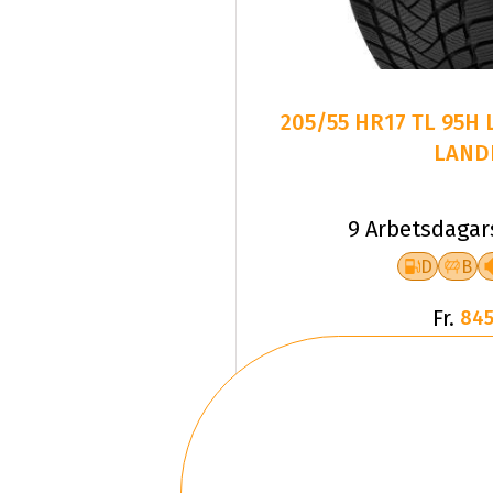
205/55 HR17 TL 95H
LAND
9 Arbetsdagar
D
B
Fr.
845