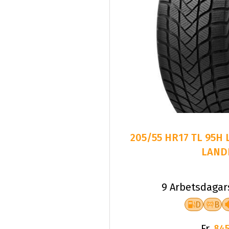
205/55 HR17 TL 95H
LAND
9 Arbetsdagar
D
B
Fr.
845