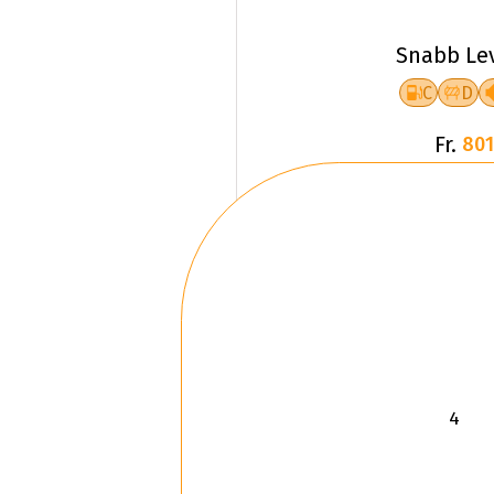
Snabb Le
C
D
Fr.
801