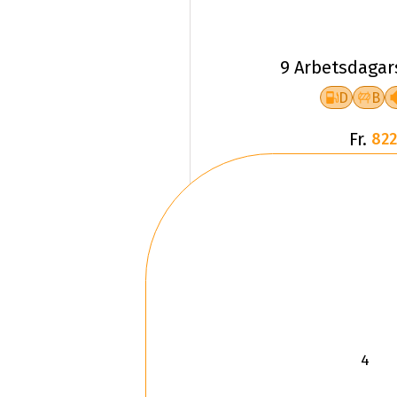
9 Arbetsdagar
D
B
Fr.
822