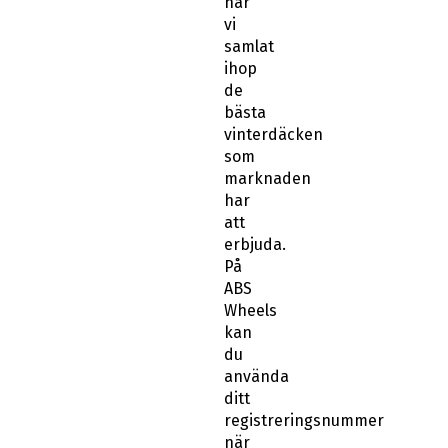
har
vi
samlat
ihop
de
bästa
vinterdäcken
som
marknaden
har
att
erbjuda.
På
ABS
Wheels
kan
du
använda
ditt
registreringsnummer
när