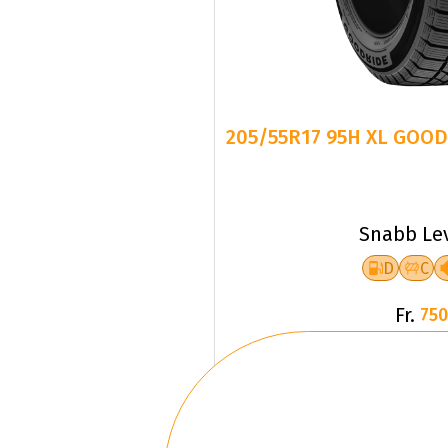
205/55R17 95H XL GOOD
Snabb Le
D
C
Fr.
750