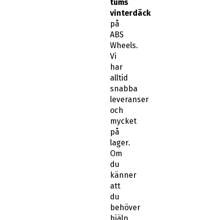
tums
vinterdäck
på
ABS
Wheels.
Vi
har
alltid
snabba
leveranser
och
mycket
på
lager.
Om
du
känner
att
du
behöver
hjälp