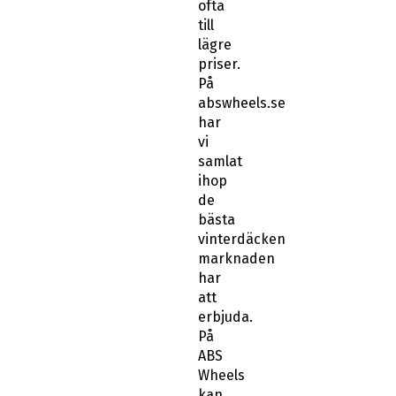
ofta
till
lägre
priser.
På
abswheels.se
har
vi
samlat
ihop
de
bästa
vinterdäcken
marknaden
har
att
erbjuda.
På
ABS
Wheels
kan