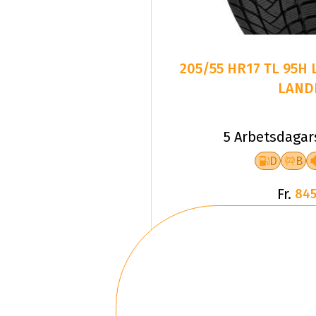
205/55 HR17 TL 95H
LAND
5 Arbetsdagar
D
B
Fr.
845