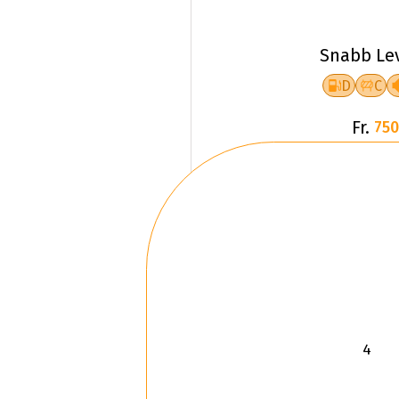
Snabb Le
D
C
Fr.
750