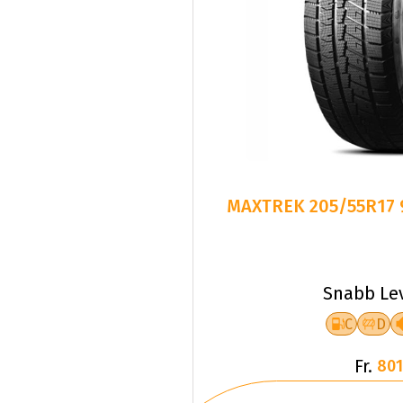
MAXTREK 205/55R17 
Snabb Le
C
D
Fr.
801