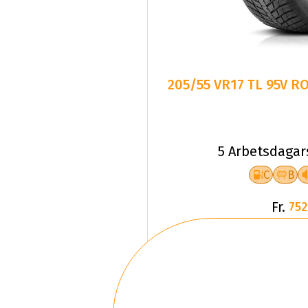
205/55 VR17 TL 95V 
5 Arbetsdagar
C
B
Fr.
752