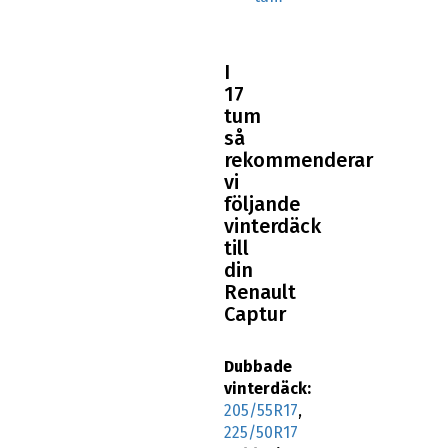
I
17
tum
så
rekommenderar
vi
följande
vinterdäck
till
din
Renault
Captur
Dubbade
vinterdäck:
205/55R17
,
225/50R17