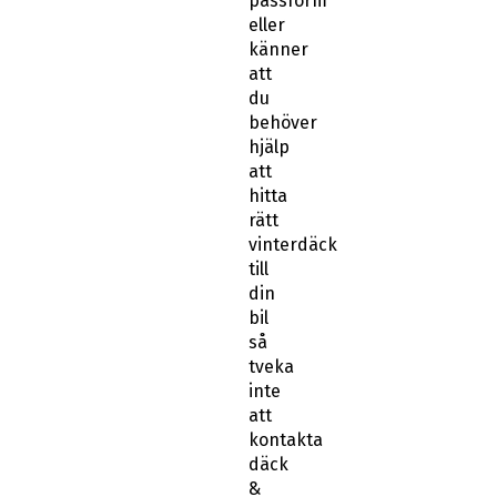
passform
eller
känner
att
du
behöver
hjälp
att
hitta
rätt
vinterdäck
till
din
bil
så
tveka
inte
att
kontakta
däck
&