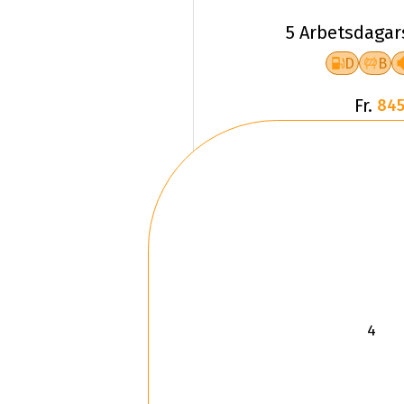
5 Arbetsdagar
D
B
Fr.
845