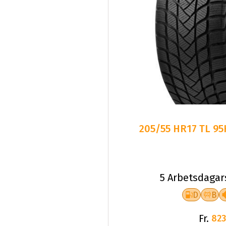
205/55 HR17 TL 9
5 Arbetsdagar
D
B
Fr.
823