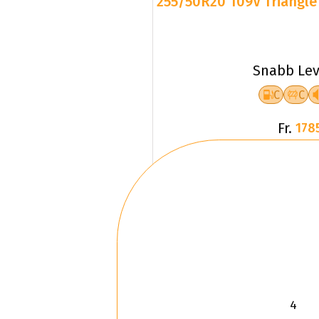
255/50R20 109V Triangle 
Snabb Lev
C
C
Fr.
178