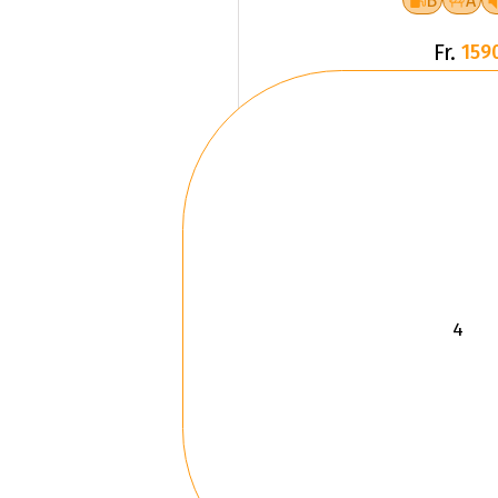
B
A
Fr.
159