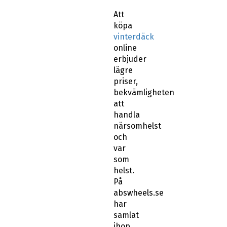
Att
köpa
vinterdäck
online
erbjuder
lägre
priser,
bekvämligheten
att
handla
närsomhelst
och
var
som
helst.
På
abswheels.se
har
samlat
ihop