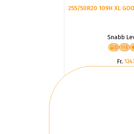
255/50R20 109H XL GO
Snabb Le
D
E
Fr.
124