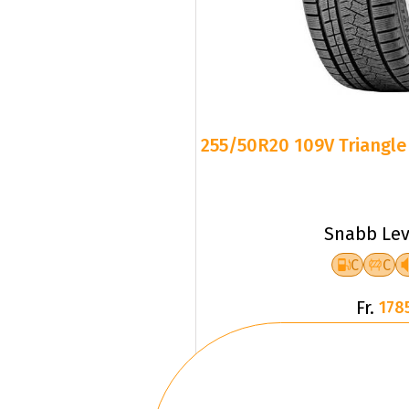
255/50R20 109V Triangle 
Snabb Lev
C
C
Fr.
178