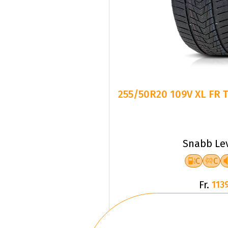
255/50R20 109V XL FR 
Snabb Le
C
C
Fr.
1139