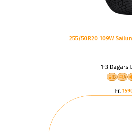
255/50R20 109W Sailun
1-3 Dagars 
B
A
Fr.
159