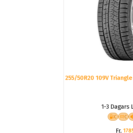
255/50R20 109V Triangle 
1-3 Dagars 
C
C
Fr.
178