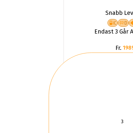
Snabb Lev
C
D
Endast 3 Går A
Fr.
198