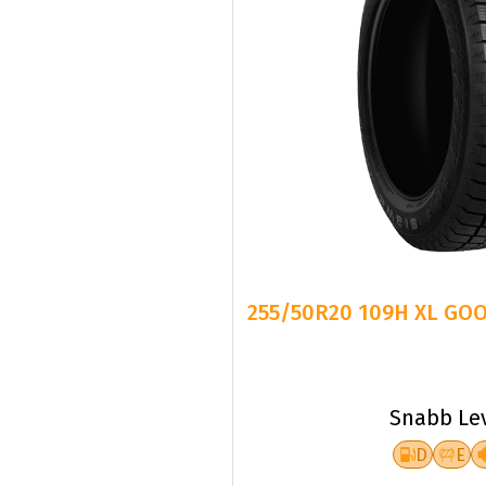
255/50R20 109H XL GO
Snabb Le
D
E