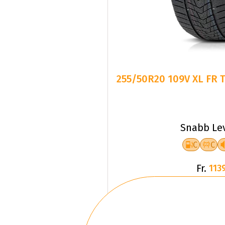
255/50R20 109V XL FR 
Snabb Le
C
C
Fr.
1139