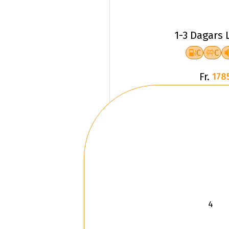
1-3 Dagars 
C
C
Fr.
178