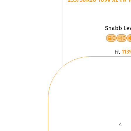
Snabb Le
C
C
Fr.
1139