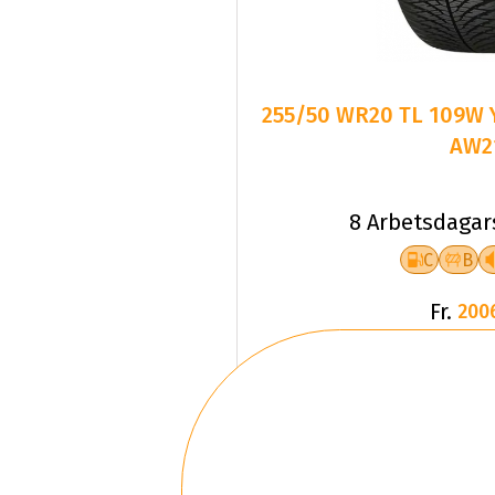
255/50 WR20 TL 109W
AW2
8 Arbetsdagar
C
B
Fr.
200