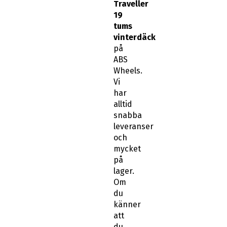
tums
vinterdäck
på
ABS
Wheels.
Vi
har
alltid
snabba
leveranser
och
mycket
på
lager.
Om
du
känner
att
du
behöver