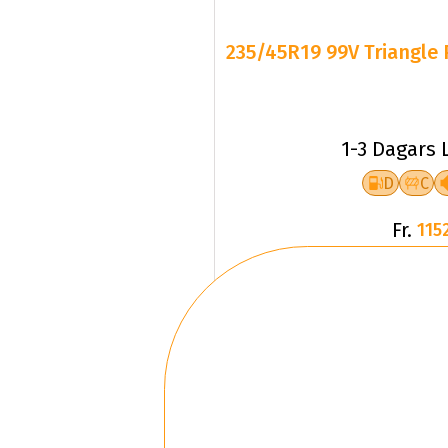
235/45R19 99V Triangle 
1-3 Dagars 
D
C
Fr.
1152