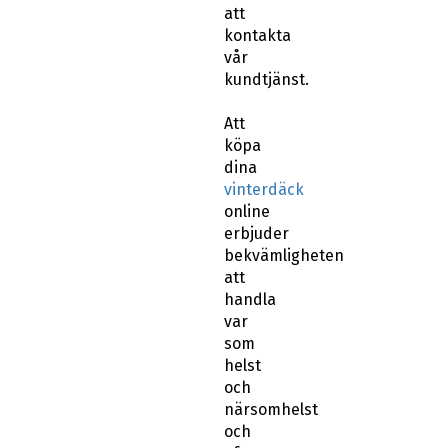
vår
kundtjänst.
Att
köpa
dina
vinterdäck
online
erbjuder
bekvämligheten
att
handla
var
som
helst
och
närsomhelst
och
ofta
till