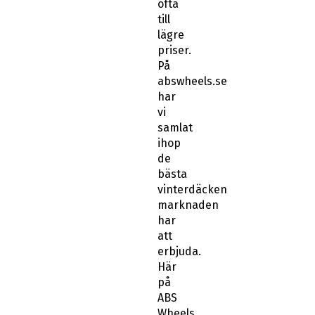
lägre
priser.
På
abswheels.se
har
vi
samlat
ihop
de
bästa
vinterdäcken
marknaden
har
att
erbjuda.
Här
på
ABS
Wheels
kan
du