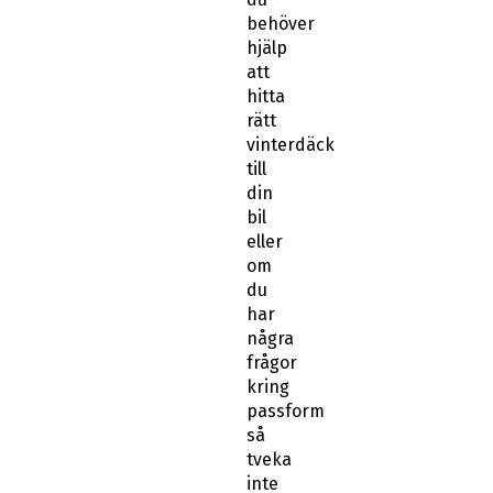
hjälp
att
hitta
rätt
vinterdäck
till
din
bil
eller
om
du
har
några
frågor
kring
passform
så
tveka
inte
att
kontakta