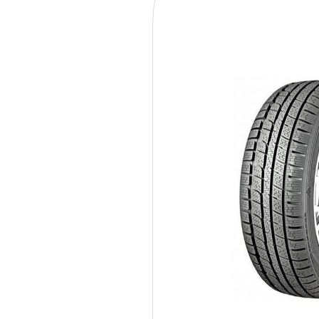
235/45R19 99V Nankang S