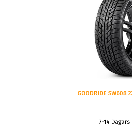
7-14 Dagars
Fr.
187