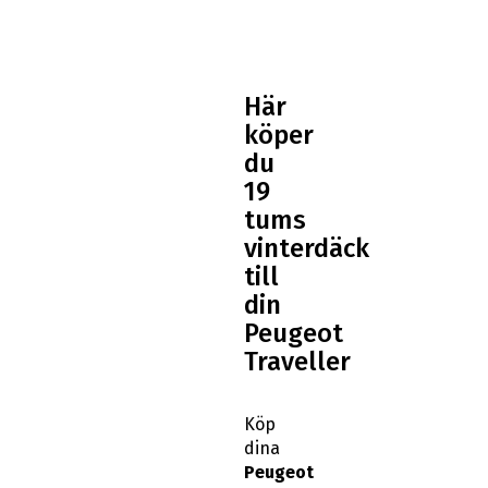
Här
köper
du
19
tums
vinterdäck
till
din
Peugeot
Traveller
Köp
dina
Peugeot
Traveller
19