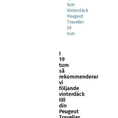
Peugeot
Traveller
20
tum
I
19
tum
så
rekommenderar
vi
följande
vinterdäck
till
din
Peugeot
Traveller