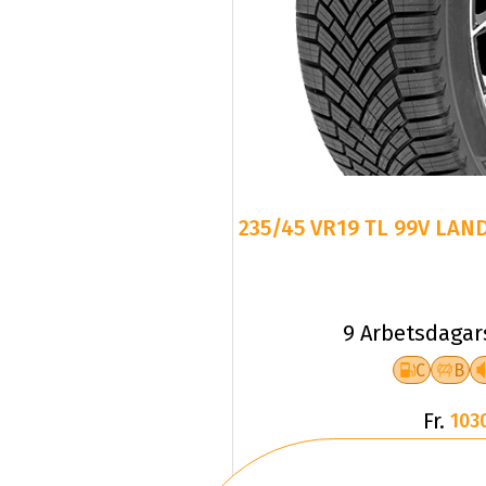
235/45 VR19 TL 99V LAN
9 Arbetsdagar
C
B
Fr.
103