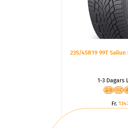
235/45R19 99T Sailun
1-3 Dagars 
B
C
Fr.
134