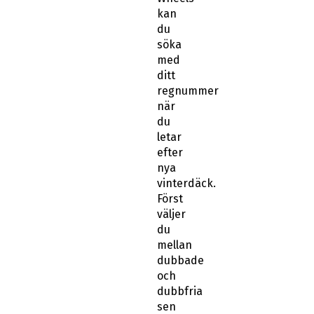
söka
med
ditt
regnummer
när
du
letar
efter
nya
vinterdäck.
Först
väljer
du
mellan
dubbade
och
dubbfria
sen
knappar
du