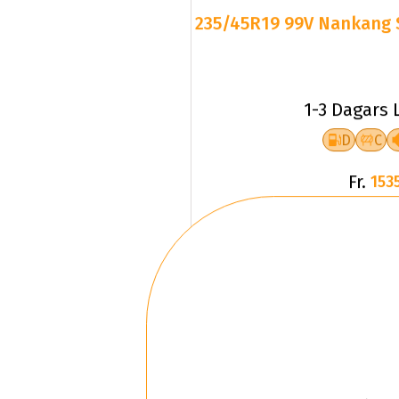
1-3 Dagars 
D
C
Fr.
1535