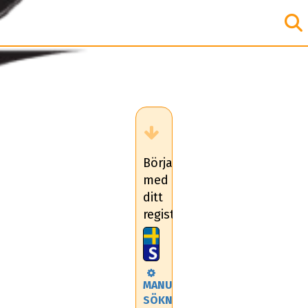
Börja
med
ditt
registreringsnummer
MANUELL
SÖKNING