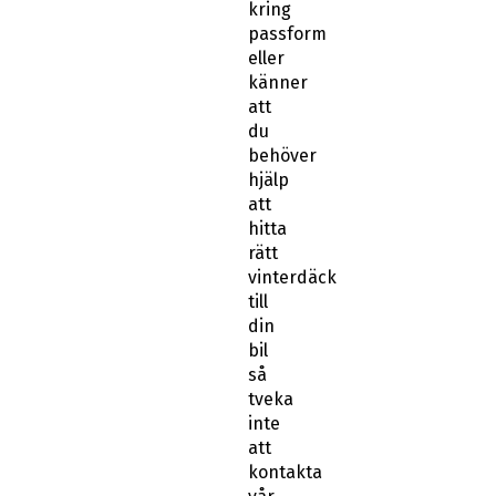
eller
känner
att
du
behöver
hjälp
att
hitta
rätt
vinterdäck
till
din
bil
så
tveka
inte
att
kontakta
vår
kundtjänst.