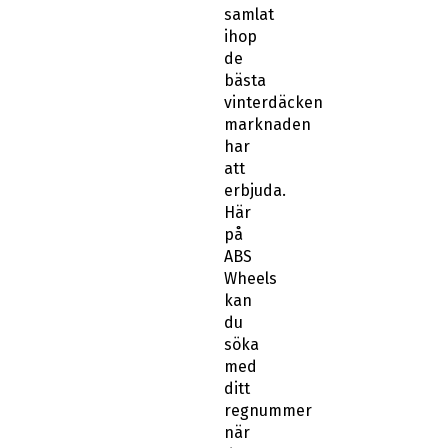
ihop
de
bästa
vinterdäcken
marknaden
har
att
erbjuda.
Här
på
ABS
Wheels
kan
du
söka
med
ditt
regnummer
när
du
letar