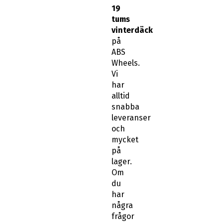
tums
vinterdäck
på
ABS
Wheels.
Vi
har
alltid
snabba
leveranser
och
mycket
på
lager.
Om
du
har
några
frågor
kring
passform