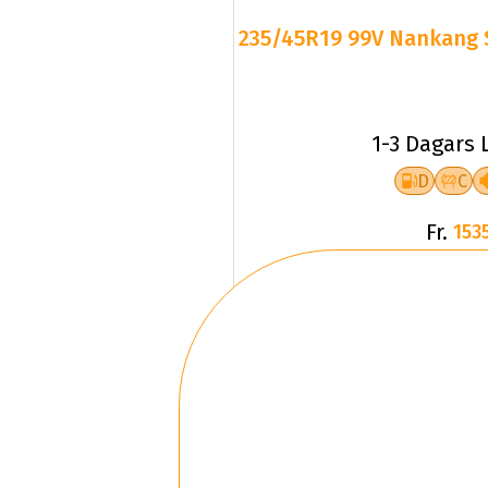
235/45R19 99V Nankang S
1-3 Dagars 
D
C
Fr.
1535