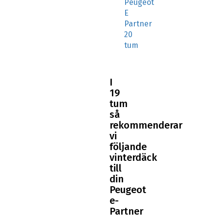
Partner
20
tum
I
19
tum
så
rekommenderar
vi
följande
vinterdäck
till
din
Peugeot
e-
Partner