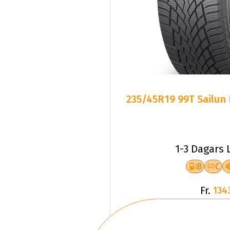
235/45R19 99T Sailun
1-3 Dagars 
B
C
Fr.
134