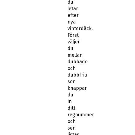
efter
nya
vinterdäck.
Först
väljer
du
mellan
dubbade
och
dubbfria
sen
knappar
du
in
ditt
regnummer
och
sen
listas
de