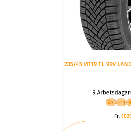
235/45 VR19 TL 99V LAN
9 Arbetsdagar
C
B
Fr.
102