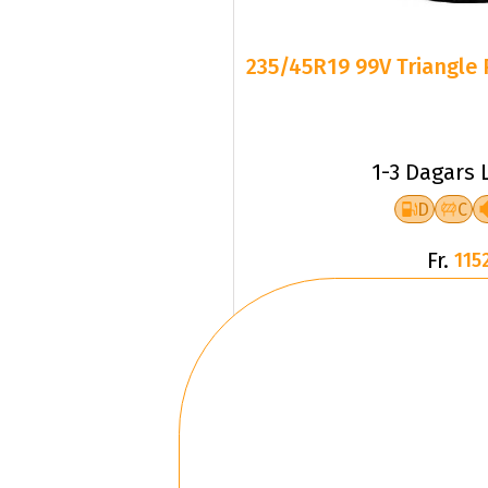
235/45R19 99V Triangle 
1-3 Dagars 
D
C
Fr.
1152