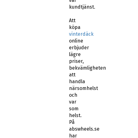
Att
köpa
vinterdäck
online
erbjuder
lägre
priser,
bekvämligheten
att
handla
närsomhelst
och
var
som
helst.
På
abswheels.se
har
samlat