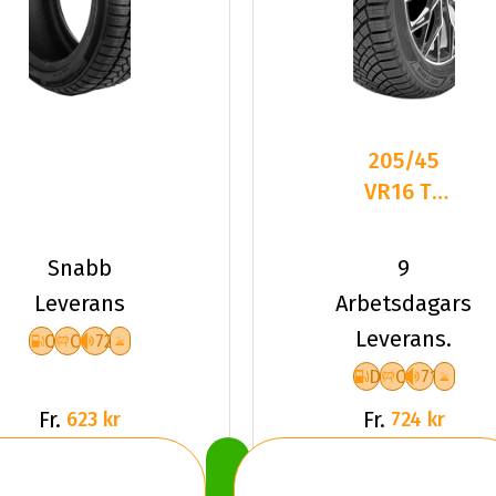
205/45
VR16 TL
87V
LANDSAIL
Snabb
9
4-
Leverans
Arbetsdagars
SEASONS
Leverans.
C
C
72
3 XL
D
C
71
Fr.
Fr.
623 kr
724 kr