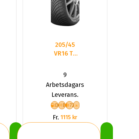
205/45
VR16 TL
87V
KUMHO
9
SOLUS 4S
Arbetsdagars
HA32 XL
Leverans.
D
B
72
Fr.
1115 kr