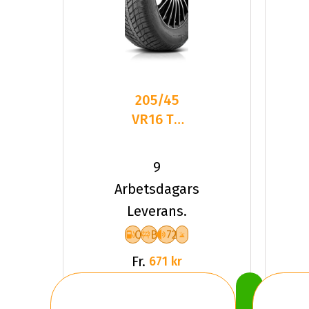
205/45
VR16 TL
87V
ROADHOG
9
RGAS02
Arbetsdagars
XL
Leverans.
C
B
72
Fr.
671 kr