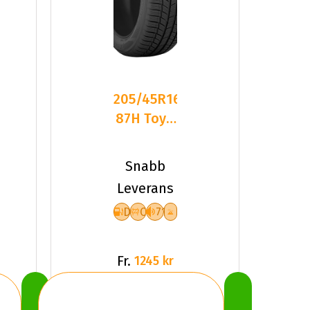
205/45R16
87H Toyo
Snowprox
S954
Snabb
Friktion
Leverans
D
C
71
Fr.
1245 kr