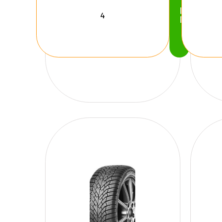
Köp
Nu