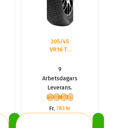
205/45
VR16 TL
87V TYF
ALLSEASON
9
6 XL
Arbetsdagars
Leverans.
C
B
72
Fr.
783 kr