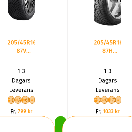
205/45R16
205/45R16
87V
87H
Sailun ICE
Nankang
BLAZER
SV-3 XL
1-3
1-3
ALPINE
Friktion
Dagars
Dagars
2024
Leverans
Leverans
D
A
68
D
C
72
Fr.
Fr.
799 kr
1033 kr