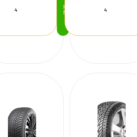
Köp
Nu