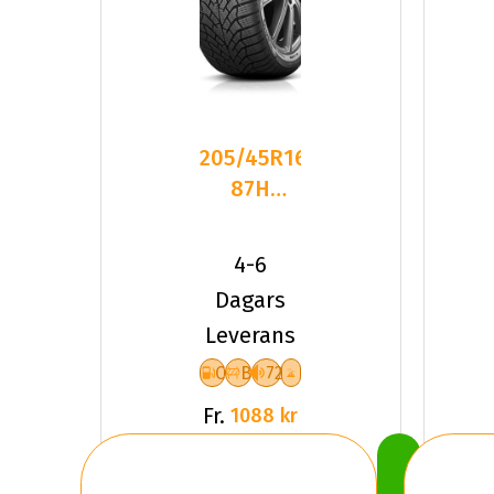
205/45R16
87H
Kumho
WinterCraft
4-6
WP52 XL
Dagars
Leverans
C
B
72
Fr.
1088 kr