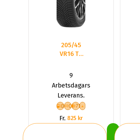
205/45
VR16 TL
87V
DELINTE
9
AW7 XL
Arbetsdagars
Leverans.
D
C
71
Fr.
825 kr