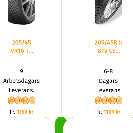
205/45
205/45R16
VR16 TL
87V CST
87V
Medallion
KUMHO
ACP1 XL
9
6-8
SOLUS 4S
Friktion
Arbetsdagars
Dagars
HA32 XL
Leverans.
Leverans
D
B
72
D
B
71
Fr.
Fr.
1150 kr
1109 kr