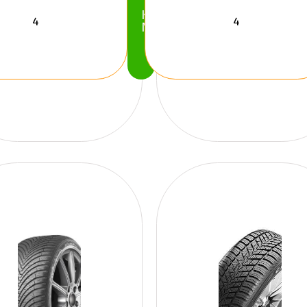
Köp
Nu