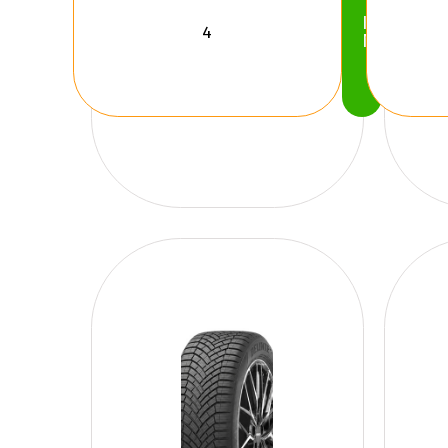
Köp
Nu