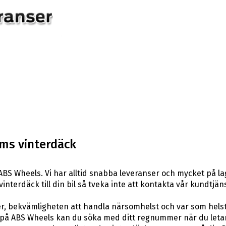
ums vinterdäck
BS Wheels. Vi har alltid snabba leveranser och mycket på l
vinterdäck till din bil så tveka inte att kontakta vår kundtjäns
er, bekvämligheten att handla närsomhelst och var som hels
å ABS Wheels kan du söka med ditt regnummer när du letar e