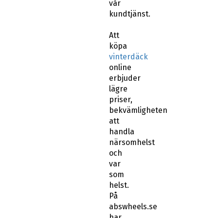
vår
kundtjänst.
Att
köpa
vinterdäck
online
erbjuder
lägre
priser,
bekvämligheten
att
handla
närsomhelst
och
var
som
helst.
På
abswheels.se
har