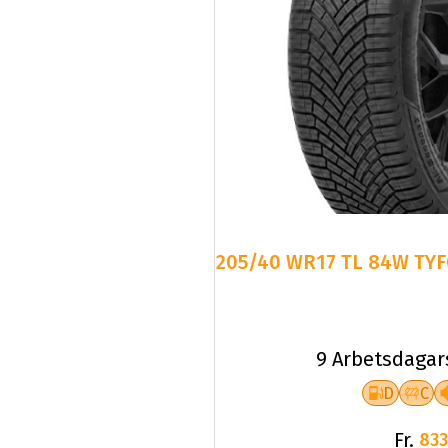
205/40 WR17 TL 84W TYF
9 Arbetsdagar
D
C
Fr.
833