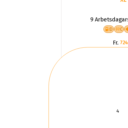
9 Arbetsdagar
D
C
Fr.
724