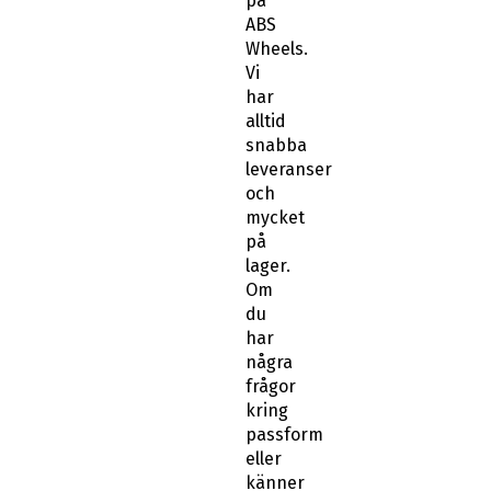
på
ABS
Wheels.
Vi
har
alltid
snabba
leveranser
och
mycket
på
lager.
Om
du
har
några
frågor
kring
passform
eller
känner