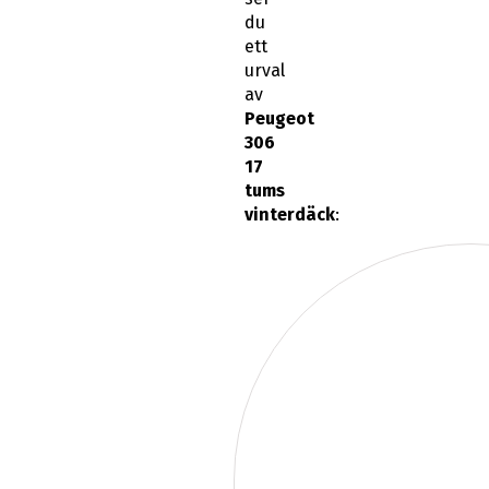
du
ett
urval
av
Peugeot
306
17
tums
vinterdäck
: