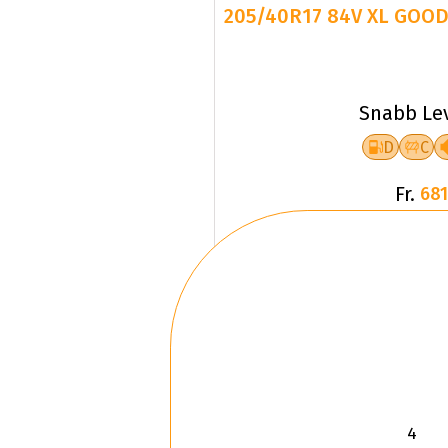
205/40R17 84V XL GOOD
Snabb Le
D
C
Fr.
681