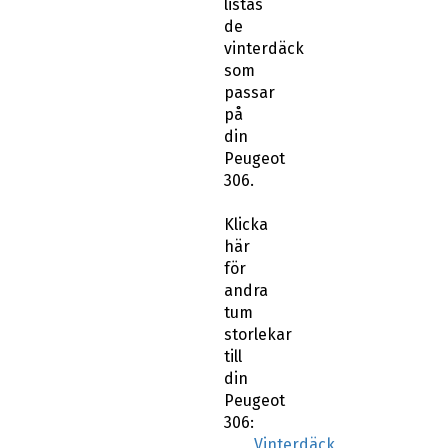
listas
de
vinterdäck
som
passar
på
din
Peugeot
306.
Klicka
här
för
andra
tum
storlekar
till
din
Peugeot
306:
Vinterdäck