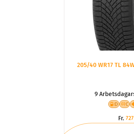
205/40 WR17 TL 84W
9 Arbetsdagar
D
C
Fr.
727