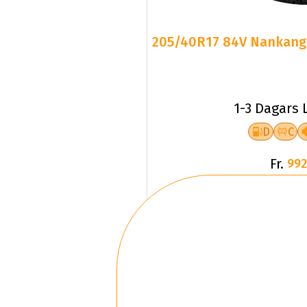
205/40R17 84V Nankang S
1-3 Dagars 
D
C
Fr.
992