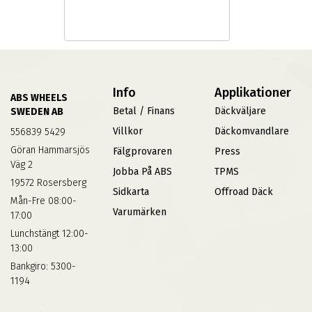
Info
Applikationer
ABS WHEELS
Betal / Finans
Däckväljare
SWEDEN AB
Villkor
Däckomvandlare
556839 5429
Göran Hammarsjös
Fälgprovaren
Press
Väg 2
Jobba På ABS
TPMS
19572 Rosersberg
Sidkarta
Offroad Däck
Mån-Fre 08:00-
Varumärken
17:00
Lunchstängt 12:00-
13:00
Bankgiro: 5300-
1194