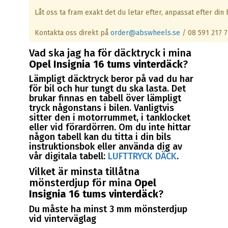
Låt oss ta fram exakt det du letar efter, anpassat efter din b
Kontakta oss direkt på
order@abswheels.se
/ 08 591 217 7
Vad ska jag ha för däcktryck i mina
Opel Insignia 16 tums vinterdäck
?
Lämpligt däcktryck beror på vad du har
för bil och hur tungt du ska lasta. Det
brukar finnas en tabell över lämpligt
tryck någonstans i bilen. Vanligtvis
sitter den i motorrummet, i tanklocket
eller vid förardörren. Om du inte hittar
någon tabell kan du titta i din bils
instruktionsbok eller använda dig av
vår digitala tabell:
LUFTTRYCK DÄCK
.
Vilket är minsta tillåtna
mönsterdjup för mina
Opel
Insignia 16 tums vinterdäck
?
Du måste ha minst 3 mm mönsterdjup
vid vinterväglag