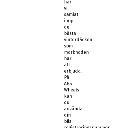
har
vi
samlat
ihop
de
bästa
vinterdäcken
som
marknaden
har
att
erbjuda.
På
ABS
Wheels
kan
du
använda
din
bils
registreringsnummer