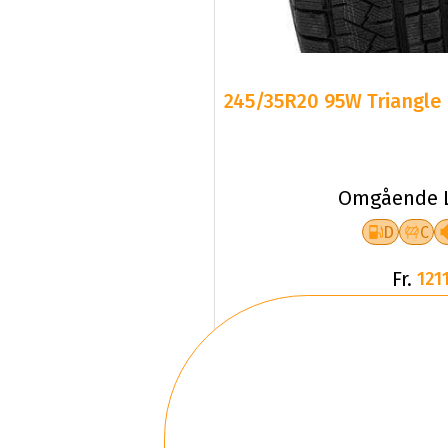
245/35R20 95W Triangle 
Omgående L
D
C
Fr.
1211