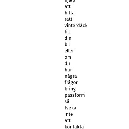
hjälp
att
hitta
rätt
vinterdäck
till
din
bil
eller
om
du
har
några
frågor
kring
passform
så
tveka
inte
att
kontakta