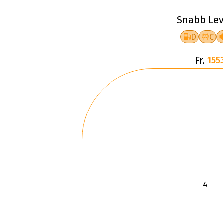
Snabb Lev
D
C
Fr.
1553