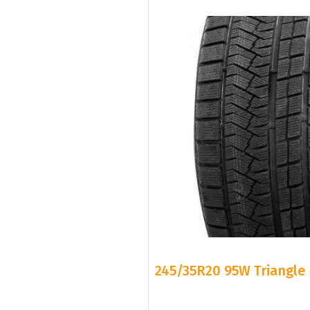
245/35R20 95W Triangle 