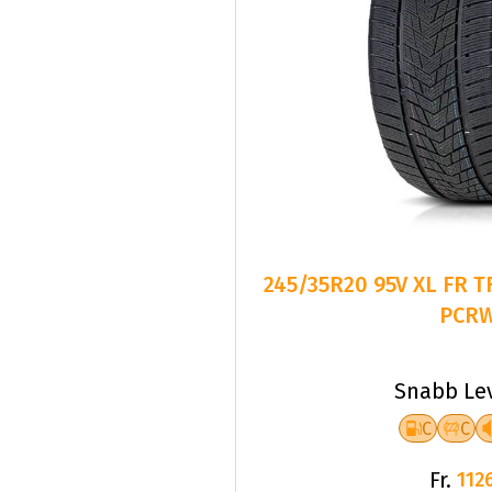
245/35R20 95V XL FR 
PCR
Snabb Le
C
C
Fr.
1126