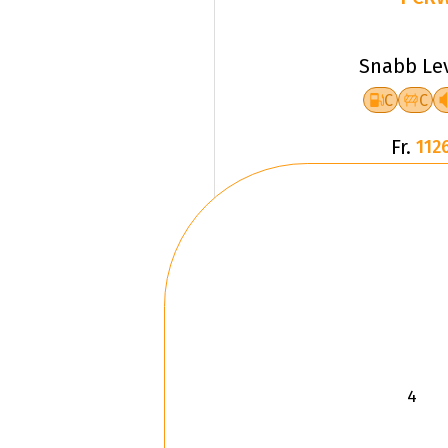
Snabb Le
C
C
Fr.
1126