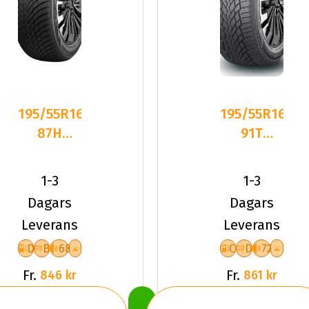
195/55R16
195/55R16
87H
91T
Sailun ICE
Sailun ICE
BLAZER
BLAZER
1-3
1-3
ALPINE
ARCTIC
Dagars
Dagars
Leverans
Leverans
D
B
68
C
D
72
Fr.
Fr.
846 kr
861 kr