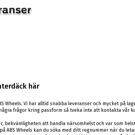
nterdäck här
S Wheels. Vi har alltid snabba leveranser och mycket på lag
ar några frågor kring passform så tveka inte att kontakta vår k
er, bekvämligheten att handla närsomhelst och var som hels
å ABS Wheels kan du söka med ditt regnummer när du letar e