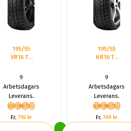
195/55
195/55
VR16 TL
HR16 TL
91V
87H
LANDSAIL
LANDSAIL
9
9
4-
WINTER
Arbetsdagars
Arbetsdagars
SEASONS
LANDER
Leverans.
Leverans.
XL
C
B
72
D
B
72
Fr.
Fr.
710 kr
769 kr