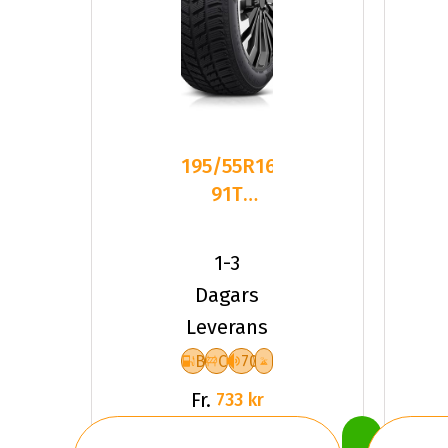
195/55R16
91T
Dynamo
SNOW-H
1-3
MSL01 XL
Dagars
Fr
Leverans
B
C
70
Fr.
733 kr