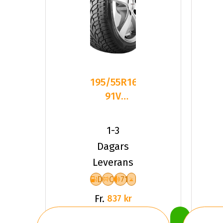
195/55R16
91V
Nankang
SV-3 XL
1-3
Friktion
Dagars
2025
Leverans
D
C
71
Fr.
837 kr