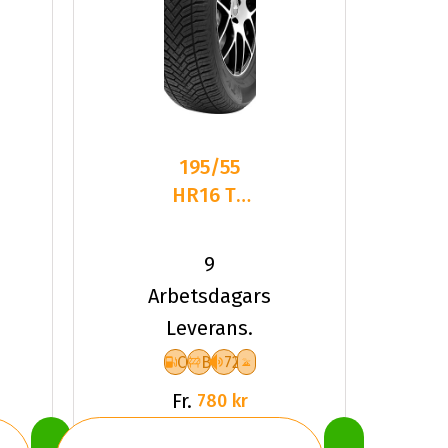
195/55
HR16 TL
87H TYF
ALLSEASON
9
6
Arbetsdagars
Leverans.
C
B
72
Fr.
780 kr