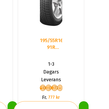
195/55R16
91R
Triangle
RD
PL01 XL
1-3
Friktion
Dagars
2025
Leverans
D
D
72
Fr.
777 kr